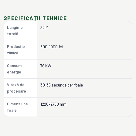
SPECIFICAȚII TEHNICE
Lungime
32 M
totală
Producție
800-1000 foi
zilnică
Consum
76 KW
energie
Viteză de
30-35 secunde per foaie
procesare
Dimensiune
1220×2750 mm
foaie