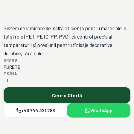
Sistem de laminare de înaltă eficiență pentru materiale în
foi și role (PET, PETG, PP, PVC), cu control precis al
temperaturii și presiunii pentru finisaje decorative
durabile, fără bule.
BRAND
PURETE
MODEL
T1
Cere o Ofertă
+40 744 321 288
WhatsApp