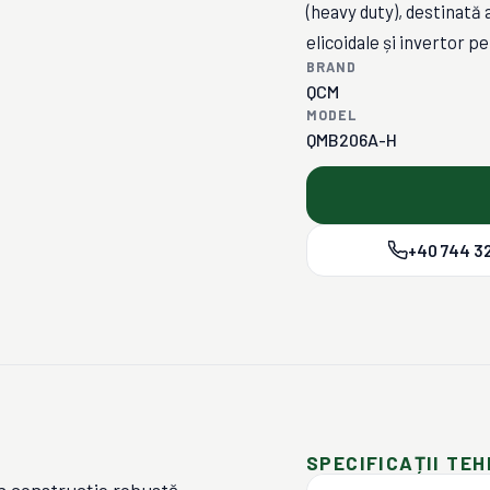
(heavy duty), destinată a
elicoidale și invertor p
BRAND
QCM
MODEL
QMB206A-H
+40 744 32
SPECIFICAȚII TEH