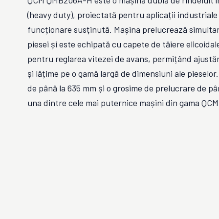
QCM QMB206A-H este o mașină dublă de rindeluit î
(heavy duty), proiectată pentru aplicații industriale
funcționare susținută. Mașina prelucrează simultan
piesei și este echipată cu capete de tăiere elicoidal
pentru reglarea vitezei de avans, permițând ajustăr
și lățime pe o gamă largă de dimensiuni ale pieselor.
de până la 635 mm și o grosime de prelucrare de pâ
una dintre cele mai puternice mașini din gama QCM