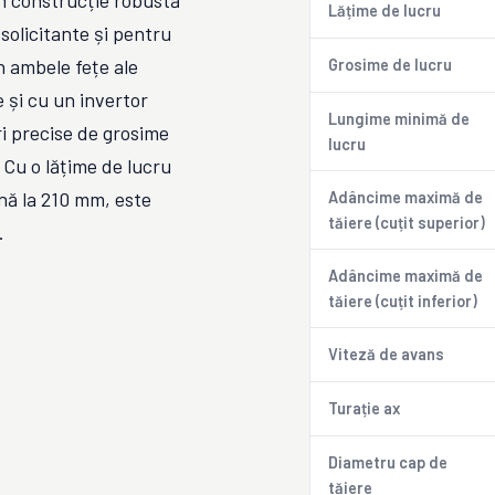
n construcție robustă
Lățime de lucru
 solicitante și pentru
 ambele fețe ale
Grosime de lucru
e și cu un invertor
Lungime minimă de
i precise de grosime
lucru
 Cu o lățime de lucru
nă la 210 mm, este
Adâncime maximă de
tăiere (cuțit superior)
.
Adâncime maximă de
tăiere (cuțit inferior)
Viteză de avans
Turație ax
Diametru cap de
tăiere