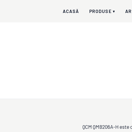
ACASĂ
PRODUSE
AR
▾
QCM QMB206A-H este o m