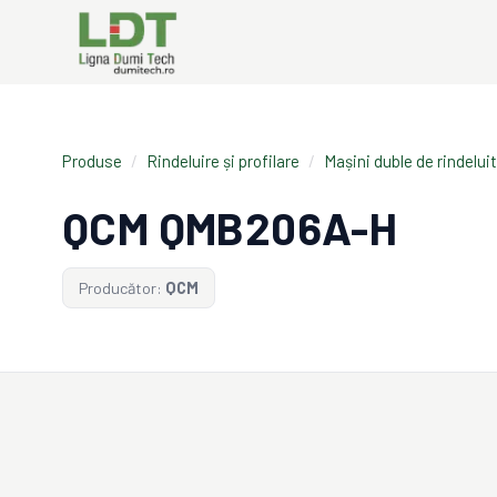
Produse
/
Rindeluire și profilare
/
Mașini duble de rindeluit
QCM QMB206A-H
Producător:
QCM