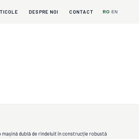
TICOLE
DESPRE NOI
CONTACT
RO
/
EN
așină dublă de rindeluit în construcție robustă