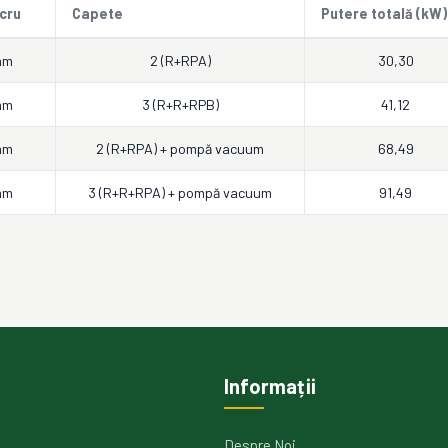
cru
Capete
Putere totală (kW)
mm
2 (R+RPA)
30,30
mm
3 (R+R+RPB)
41,12
mm
2 (R+RPA) + pompă vacuum
68,49
mm
3 (R+R+RPA) + pompă vacuum
91,49
Informații
Despre Noi