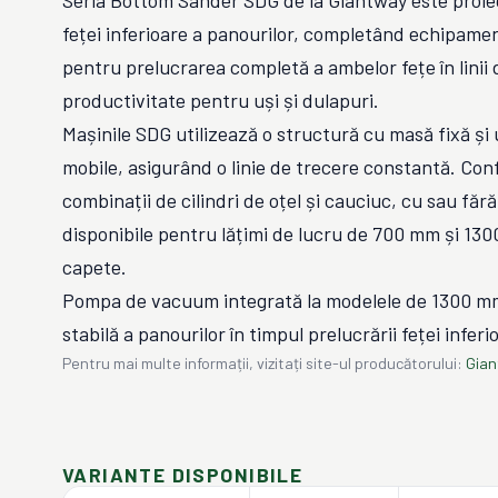
Seria Bottom Sander SDG de la Giantway este proie
feței inferioare a panourilor, completând echipame
pentru prelucrarea completă a ambelor fețe în linii 
productivitate pentru uși și dulapuri.
Mașinile SDG utilizează o structură cu masă fixă și u
mobile, asigurând o linie de trecere constantă. Conf
combinații de cilindri de oțel și cauciuc, cu sau făr
disponibile pentru lățimi de lucru de 700 mm și 130
capete.
Pompa de vacuum integrată la modelele de 1300 mm
stabilă a panourilor în timpul prelucrării feței inferi
Pentru mai multe informații, vizitați site-ul producătorului:
Gia
VARIANTE DISPONIBILE