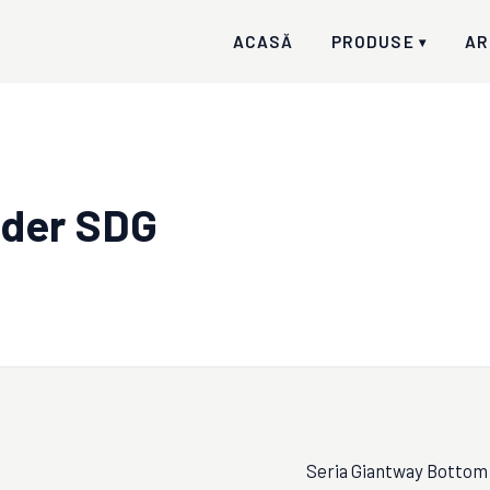
ACASĂ
PRODUSE
AR
▾
nder SDG
Seria Giantway Bottom S