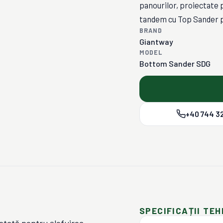
panourilor, proiectate p
tandem cu Top Sander p
BRAND
Giantway
MODEL
Bottom Sander SDG
+40 744 32
SPECIFICAȚII TEH