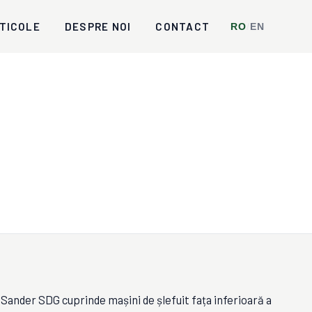
TICOLE
DESPRE NOI
CONTACT
RO
/
EN
ander SDG cuprinde mașini de șlefuit fața inferioară a