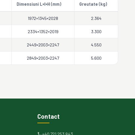
Dimensiuni L×l×H (mm)
Greutate (kg)
1972×1345×2028
2.364
2334×1352×2019
3.300
2449×2003×2247
4.550
2849×2003×2247
5.600
Contact
+40 721 253 843