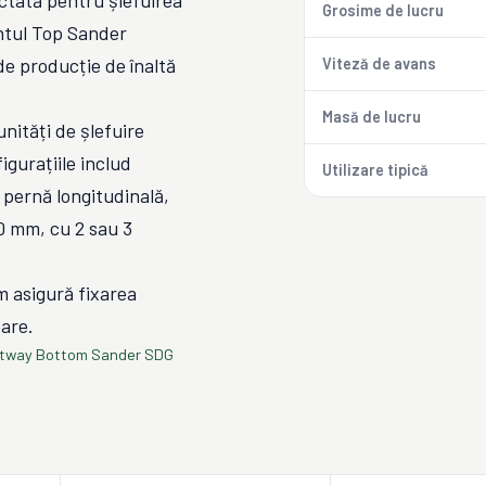
ctată pentru șlefuirea
Grosime de lucru
ntul Top Sander
de producție de înaltă
Viteză de avans
Masă de lucru
nități de șlefuire
igurațiile includ
Utilizare tipică
ă pernă longitudinală,
0 mm, cu 2 sau 3
 asigură fixarea
oare.
ntway Bottom Sander SDG