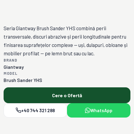
Seria Giantway Brush Sander YHS combină perii
transversale, discuri abrazive și perii longitudinale pentru
finisarea suprafețelor complexe — uși, dulapuri, obloane și
mobilier profilat — pe lemn brut sau cu lac.
BRAND
Giantway
MODEL
Brush Sander YHS
Cere o Ofertă
+40 744 321 288
WhatsApp