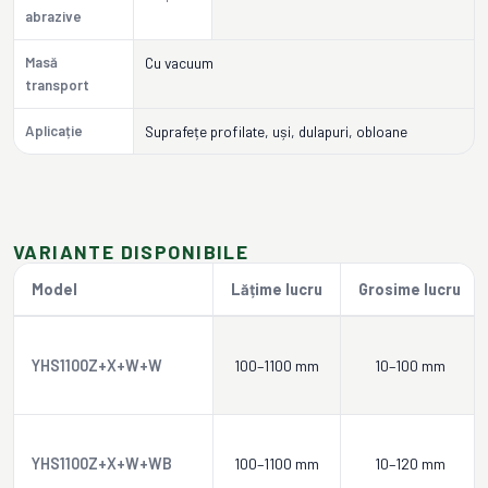
abrazive
Masă
Cu vacuum
transport
Aplicație
Suprafețe profilate, uși, dulapuri, obloane
VARIANTE DISPONIBILE
Model
Lățime lucru
Grosime lucru
YHS1100Z+X+W+W
100–1100 mm
10–100 mm
YHS1100Z+X+W+WB
100–1100 mm
10–120 mm