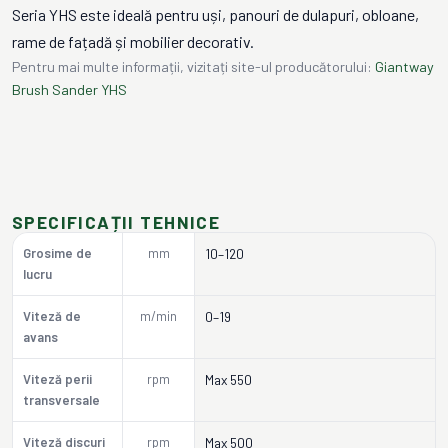
Seria YHS este ideală pentru uși, panouri de dulapuri, obloane,
rame de fațadă și mobilier decorativ.
Pentru mai multe informații, vizitați site-ul producătorului:
Giantway
Brush Sander YHS
SPECIFICAȚII TEHNICE
Grosime de
mm
10–120
lucru
Viteză de
m/min
0–19
avans
Viteză perii
rpm
Max 550
transversale
Viteză discuri
rpm
Max 500