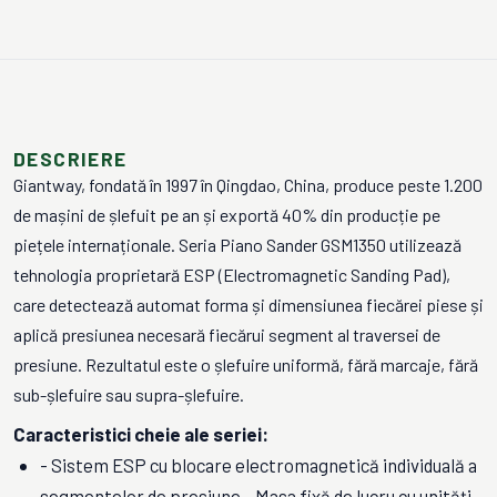
DESCRIERE
Giantway, fondată în 1997 în Qingdao, China, produce peste 1.200
de mașini de șlefuit pe an și exportă 40% din producție pe
piețele internaționale. Seria Piano Sander GSM1350 utilizează
tehnologia proprietară ESP (Electromagnetic Sanding Pad),
care detectează automat forma și dimensiunea fiecărei piese și
aplică presiunea necesară fiecărui segment al traversei de
presiune. Rezultatul este o șlefuire uniformă, fără marcaje, fără
sub-șlefuire sau supra-șlefuire.
Caracteristici cheie ale seriei:
- Sistem ESP cu blocare electromagnetică individuală a
segmentelor de presiune - Masa fixă de lucru cu unități