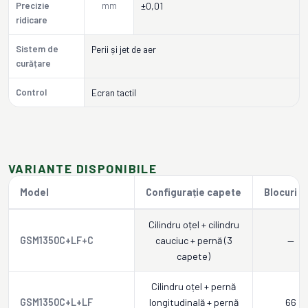
Precizie
mm
±0,01
ridicare
Sistem de
Perii și jet de aer
curățare
Control
Ecran tactil
VARIANTE DISPONIBILE
Model
Configurație capete
Blocuri E
Cilindru oțel + cilindru
GSM1350C+LF+C
cauciuc + pernă (3
—
capete)
Cilindru oțel + pernă
GSM1350C+L+LF
longitudinală + pernă
66