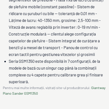
de șlefuire mobile (constant passline) - Sistem de
ridicare cu șuruburi cu bile — toleranță de 0,01 mm -
Lățime de lucru: 40–1350 mm, grosime: 2,5–100 mm -
Viteză de avans reglabilă prin inverter: 0–19 m/min -
Construcție modulară — clientul alege configurația
capetelor de șlefuire - Sistem integrat de curățare a
benzii și a mesei de transport - Panou de control cu
ecran tactil pentru gestiunea vitezelor și grosimii
Seria GSM1350 este disponibilă în 7 configurații, de la
modele de bază cu un singur cap până la combinații
complexe cu 4 capete pentru calibrare grea și finisare
superioară.
Pentru mai multe informații, vizitați site-ul producătorului:
Giantway
Piano Sander GSM1350