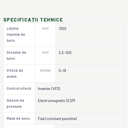
SPECIFICAȚII TEHNICE
Lățime
mm
1350
maximă de
lucru
Grosime de
mm
2,5–100
lucru
Viteză de
m/min
0–19
avans
Control viteză
Inverter (VFD)
Sistem de
Electromagnetic (ESP)
presiune
Masă de lucru
Fixă (constant passline)