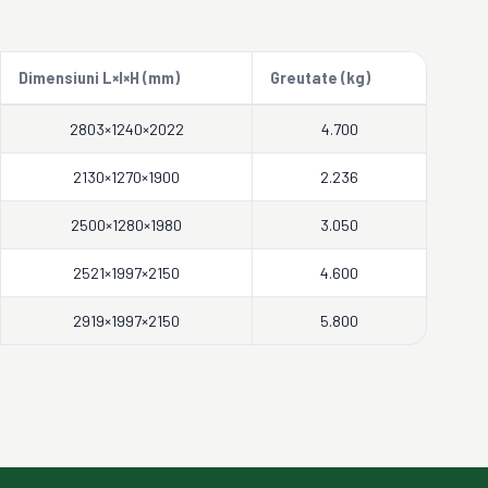
Dimensiuni L×l×H (mm)
Greutate (kg)
2803×1240×2022
4.700
2130×1270×1900
2.236
2500×1280×1980
3.050
2521×1997×2150
4.600
2919×1997×2150
5.800