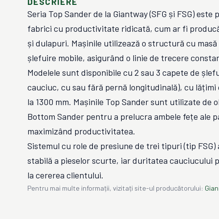
DESCRIERE
Seria Top Sander de la Giantway (SFG și FSG) este 
fabrici cu productivitate ridicată, cum ar fi producă
și dulapuri. Mașinile utilizează o structură cu masă 
șlefuire mobile, asigurând o linie de trecere consta
Modelele sunt disponibile cu 2 sau 3 capete de șlefuir
cauciuc, cu sau fără pernă longitudinală), cu lățimi
la 1300 mm. Mașinile Top Sander sunt utilizate de 
Bottom Sander pentru a prelucra ambele fețe ale pa
maximizând productivitatea.
Sistemul cu role de presiune de trei tipuri (tip FSG)
stabilă a pieselor scurte, iar duritatea cauciucului 
la cererea clientului.
Pentru mai multe informații, vizitați site-ul producătorului:
Gia