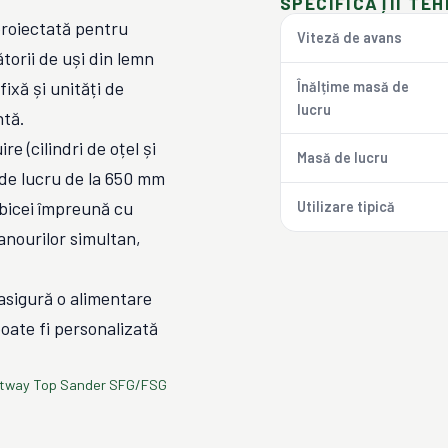
SPECIFICAȚII TEH
proiectată pentru
Viteză de avans
torii de uși din lemn
fixă și unități de
Înălțime masă de
lucru
ntă.
e (cilindri de oțel și
Masă de lucru
 de lucru de la 650 mm
obicei împreună cu
Utilizare tipică
nourilor simultan,
 asigură o alimentare
poate fi personalizată
ntway Top Sander SFG/FSG