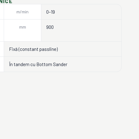
NICE
m/min
0–19
mm
900
Fixă (constant passline)
În tandem cu Bottom Sander