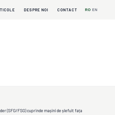
TICOLE
DESPRE NOI
CONTACT
RO
/
EN
er (SFG/FSG) cuprinde mașini de șlefuit fața