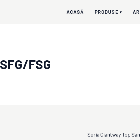
ACASĂ
PRODUSE
AR
▾
 SFG/FSG
Seria Giantway Top Sand