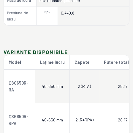
Masă de lucru
Fixă (constant passline)
Presiune de
MPa
0,4–0,8
lucru
VARIANTE DISPONIBILE
Model
Lățime lucru
Capete
Putere totală 
QSG650R-
40–650 mm
2 (R+A)
28,17
RA
QSG650R-
40–650 mm
2 (R+RPA)
28,17
RPA