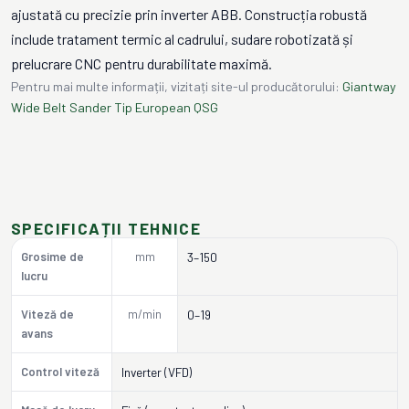
ajustată cu precizie prin inverter ABB. Construcția robustă
include tratament termic al cadrului, sudare robotizată și
prelucrare CNC pentru durabilitate maximă.
Pentru mai multe informații, vizitați site-ul producătorului:
Giantway
Wide Belt Sander Tip European QSG
SPECIFICAȚII TEHNICE
Grosime de
mm
3–150
lucru
Viteză de
m/min
0–19
avans
Control viteză
Inverter (VFD)