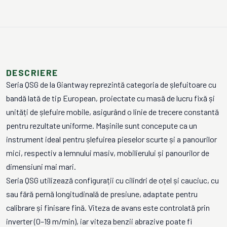
DESCRIERE
Seria QSG de la Giantway reprezintă categoria de șlefuitoare cu
bandă lată de tip European, proiectate cu masă de lucru fixă și
unități de șlefuire mobile, asigurând o linie de trecere constantă
pentru rezultate uniforme. Mașinile sunt concepute ca un
instrument ideal pentru șlefuirea pieselor scurte și a panourilor
mici, respectiv a lemnului masiv, mobilierului și panourilor de
dimensiuni mai mari.
Seria QSG utilizează configurații cu cilindri de oțel și cauciuc, cu
sau fără pernă longitudinală de presiune, adaptate pentru
calibrare și finisare fină. Viteza de avans este controlată prin
inverter (0–19 m/min), iar viteza benzii abrazive poate fi