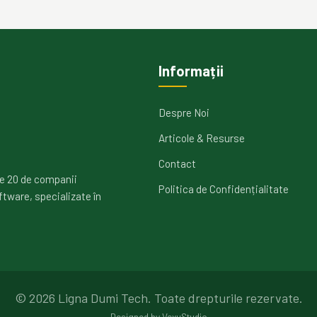
Informații
Despre Noi
Articole & Resurse
Contact
e 20 de companii
Politica de Confidențialitate
ftware, specializate în
©
2026
Ligna Dumi Tech.
Toate drepturile rezervate.
Designed by
VexuStudio