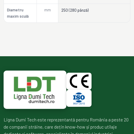
Diametru
mm
250 (280 pânză)
maxim sculă
Ligna Dumi Tech este reprezentantă pentru România a peste 20
de companii străine, care dețin know-how și produc utilaje