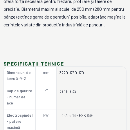
oferă forța necesară pentru frezare, profilare și tăiere de
precizie. Diametrul maxim al sculei de 250 mm (280 mm pentru
pânze) extinde gama de operațiuni posibile, adaptând mașina la
cerințele variate din producția industrială de panouri.
SPECIFICAȚII TEHNICE
Dimensiuni de
mm
3220-1750-170
lucru X-Y-Z
Cap de găurire
n°
până la 32
- număr de
axe
Electrospindel
kW
până la 13 - HSK 63F
- putere
maximă