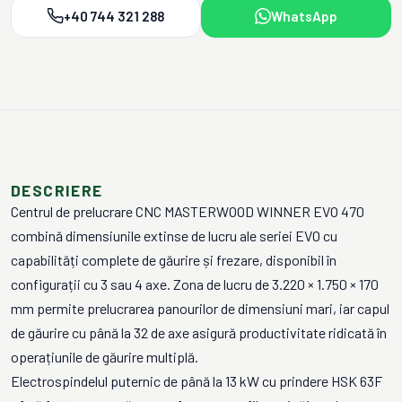
+40 744 321 288
WhatsApp
DESCRIERE
Centrul de prelucrare CNC MASTERWOOD WINNER EVO 470
combină dimensiunile extinse de lucru ale seriei EVO cu
capabilități complete de găurire și frezare, disponibil în
configurații cu 3 sau 4 axe. Zona de lucru de 3.220 × 1.750 × 170
mm permite prelucrarea panourilor de dimensiuni mari, iar capul
de găurire cu până la 32 de axe asigură productivitate ridicată în
operațiunile de găurire multiplă.
Electrospindelul puternic de până la 13 kW cu prindere HSK 63F