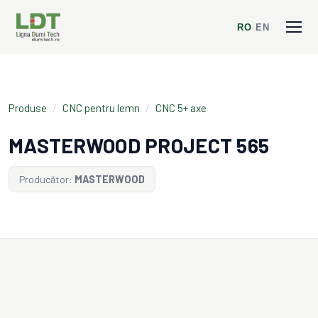
RO
/
EN
Produse
/
CNC pentru lemn
/
CNC 5+ axe
MASTERWOOD PROJECT 565
Producător:
MASTERWOOD