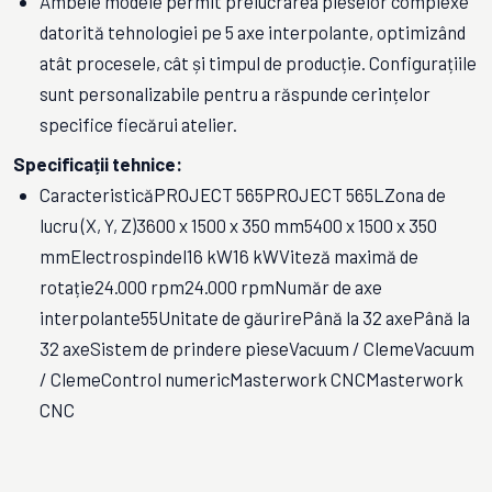
Ambele modele permit prelucrarea pieselor complexe
datorită tehnologiei pe 5 axe interpolante, optimizând
atât procesele, cât și timpul de producție. Configurațiile
sunt personalizabile pentru a răspunde cerințelor
specifice fiecărui atelier.
Specificații tehnice:
CaracteristicăPROJECT 565PROJECT 565LZona de
lucru (X, Y, Z)3600 x 1500 x 350 mm5400 x 1500 x 350
mmElectrospindel16 kW16 kWViteză maximă de
rotație24.000 rpm24.000 rpmNumăr de axe
interpolante55Unitate de găurirePână la 32 axePână la
32 axeSistem de prindere pieseVacuum / ClemeVacuum
/ ClemeControl numericMasterwork CNCMasterwork
CNC