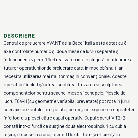
DESCRIERE
Centrul de prelucrare AVANT de la Bacci Italia este dotat cu 8
axe controlate numeric și două mese de lucru separate și
independente, permițând realizarea într-o singură configurare a
tuturor operațiunilor de prelucrare care, în mod obișnuit, ar
necesita utilizarea mai multor mașini convenționale. Aceste
operațiuni includ găurirea, scobirea, frezarea și sculptarea
componentelor pentru scaune, mese și canapele. Mesele de
lucru TGV-H (cu geometrie variabilă, brevetate) pot rota în jurul
unei axe orizontale interpolate, permițând expunerea suprafeței
inferioare a piesei către capul operativ. Capul operativ T2+2
constă într-o furcă ce susține două electrospindluri cu dublă
ieșire, dispuse în cruce, oferind flexibilitate și eficiență în