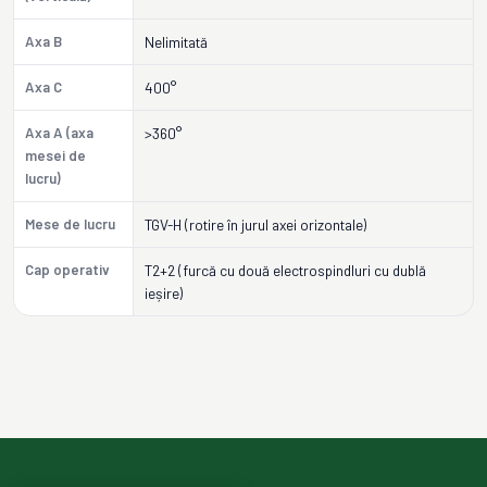
Axa B
Nelimitată
Axa C
400°
Axa A (axa
>360°
mesei de
lucru)
Mese de lucru
TGV-H (rotire în jurul axei orizontale)
Cap operativ
T2+2 (furcă cu două electrospindluri cu dublă
ieșire)