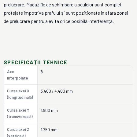
prelucrare. Magaziile de schimbare a sculelor sunt complet
protejate împotriva prafului și sunt poziționate în afara zonei
de prelucrare pentru a evita orice posibilă interferență.
SPECIFICAȚII TEHNICE
Axe
8
interpolate
Cursa axei X
3.400 / 4.400 mm
(longitudinală)
Cursa axei Y
1.800 mm
(transversală)
Cursa axei Z
1.250 mm
(verticală)