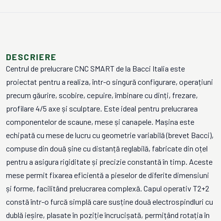
DESCRIERE
Centrul de prelucrare CNC SMART de la Bacci Italia este
proiectat pentru a realiza, într-o singură configurare, operațiuni
precum găurire, scobire, cepuire, îmbinare cu dinți, frezare,
profilare 4/5 axe și sculptare. Este ideal pentru prelucrarea
componentelor de scaune, mese și canapele. Mașina este
echipată cu mese de lucru cu geometrie variabilă (brevet Bacci),
compuse din două șine cu distanță reglabilă, fabricate din oțel
pentru a asigura rigiditate și precizie constantă în timp. Aceste
mese permit fixarea eficientă a pieselor de diferite dimensiuni
și forme, facilitând prelucrarea complexă. Capul operativ T2+2
constă într-o furcă simplă care susține două electrospindluri cu
dublă ieșire, plasate în poziție încrucișată, permițând rotația în