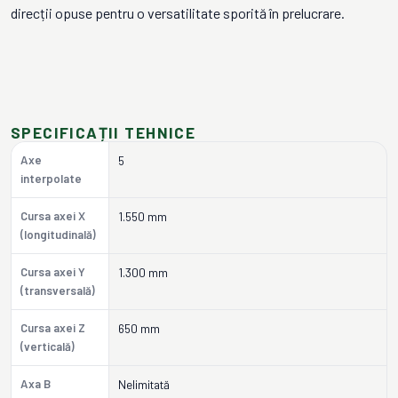
direcții opuse pentru o versatilitate sporită în prelucrare.
SPECIFICAȚII TEHNICE
Axe
5
interpolate
Cursa axei X
1.550 mm
(longitudinală)
Cursa axei Y
1.300 mm
(transversală)
Cursa axei Z
650 mm
(verticală)
Axa B
Nelimitată