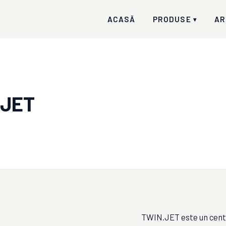
ACASĂ
PRODUSE
AR
▾
 JET
TWIN.JET este un centr