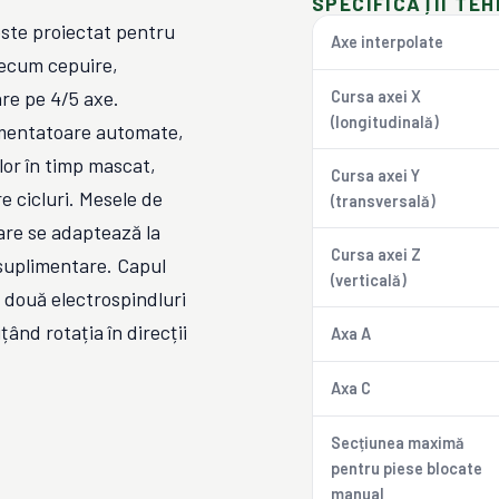
SPECIFICAȚII TEH
este proiectat pentru
Axe interpolate
recum cepuire,
are pe 4/5 axe.
Cursa axei X
(longitudinală)
limentatoare automate,
or în timp mascat,
Cursa axei Y
e cicluri. Mesele de
(transversală)
are se adaptează la
Cursa axei Z
 suplimentare. Capul
(verticală)
 două electrospindluri
țând rotația în direcții
Axa A
Axa C
Secțiunea maximă
pentru piese blocate
manual