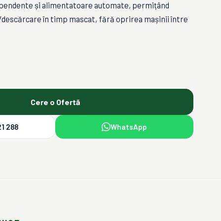
dependente și alimentatoare automate, permițând
/descărcare în timp mascat, fără oprirea mașinii între
Cere o Ofertă
1 288
WhatsApp