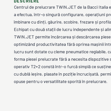
DESCRIERE
Centrul de prelucrare TWIN.JET de la Bacci Italia 
a efectua, într-o singură configurare, operațiuni p
îmbinare cu dinți, găurire, scobire, frezare și profil
Echipat cu două stații de lucru independente și a
TWIN.JET permite încărcarea și descărcarea piesel
optimizând productivitatea fără oprirea mașinii într
lucru sunt dotate cu cleme pneumatice reglabile, c
forma piesei prelucrate fără a necesita dispozitive
operativ T2+2 constă într-o furcă simplă ce susține
cu dublă ieșire, plasate în poziție încrucișată, permi
opuse pentru o versatilitate sporită în prelucrare.