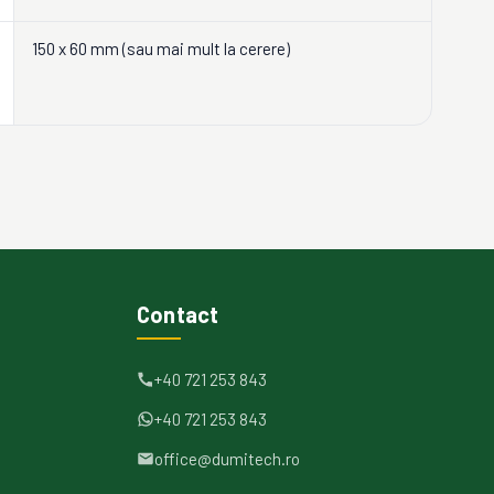
150 x 60 mm (sau mai mult la cerere)
Contact
+40 721 253 843
+40 721 253 843
office@dumitech.ro