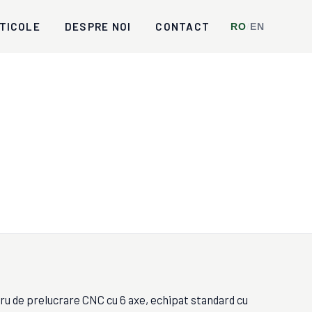
TICOLE
DESPRE NOI
CONTACT
RO
/
EN
u de prelucrare CNC cu 6 axe, echipat standard cu