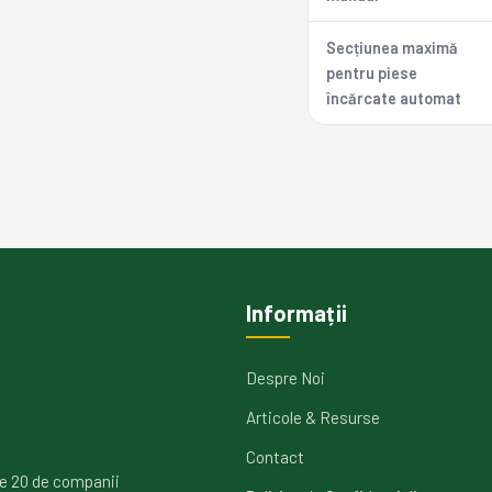
Secțiunea maximă
pentru piese
încărcate automat
Informații
Despre Noi
Articole & Resurse
Contact
e 20 de companii