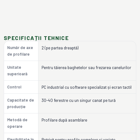
SPECIFICAȚII TEHNICE
Număr de axe
2 (pe partea dreaptă)
de profilare
Unitate
Pentru tăierea baghetelor sau frezarea canelurilor
superioară
Control
PC industrial cu software specializat și ecran tactil
Capacitate de
30-40 ferestre cu un singur canat pe tură
producție
Metodă de
Profilare după asamblare
operare
Flexibilitate în
Potrivit pentru profile complexe și variate