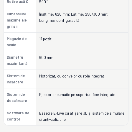
Rotire axă C
540°
Dimensiuni
Înălțime: 620 mm; Lățime: 250/300 mm;
maxime ale
Lungime: configurabilă
grinzii
Magazie de
11 poziții
scule
Diametru
600 mm
maxim lamă
Sistem de
Motorizat, cu conveior cu role integrat
încărcare
Sistem de
Ejector pneumatic pe suporturi fixe integrate
descărcare
Software de
Essetre E-Live cu afișare 3D și sistem de simulare
control
și anti-coliziune