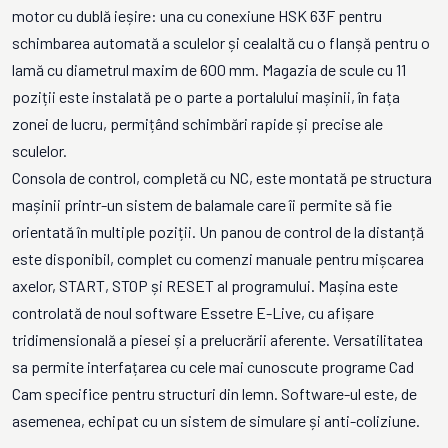
motor cu dublă ieșire: una cu conexiune HSK 63F pentru
schimbarea automată a sculelor și cealaltă cu o flanșă pentru o
lamă cu diametrul maxim de 600 mm. Magazia de scule cu 11
poziții este instalată pe o parte a portalului mașinii, în fața
zonei de lucru, permițând schimbări rapide și precise ale
sculelor.
Consola de control, completă cu NC, este montată pe structura
mașinii printr-un sistem de balamale care îi permite să fie
orientată în multiple poziții. Un panou de control de la distanță
este disponibil, complet cu comenzi manuale pentru mișcarea
axelor, START, STOP și RESET al programului. Mașina este
controlată de noul software Essetre E-Live, cu afișare
tridimensională a piesei și a prelucrării aferente. Versatilitatea
sa permite interfațarea cu cele mai cunoscute programe Cad
Cam specifice pentru structuri din lemn. Software-ul este, de
asemenea, echipat cu un sistem de simulare și anti-coliziune.