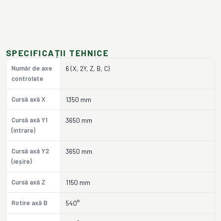
SPECIFICAȚII TEHNICE
Număr de axe
6 (X, 2Y, Z, B, C)
controlate
Cursă axă X
1350 mm
Cursă axă Y1
3650 mm
(intrare)
Cursă axă Y2
3650 mm
(ieșire)
Cursă axă Z
1150 mm
Rotire axă B
540°