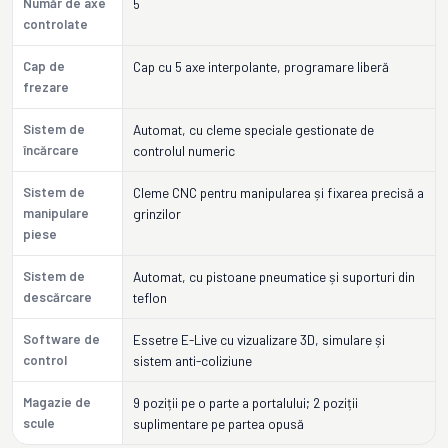
Număr de axe
5
controlate
Cap de
Cap cu 5 axe interpolante, programare liberă
frezare
Sistem de
Automat, cu cleme speciale gestionate de
încărcare
controlul numeric
Sistem de
Cleme CNC pentru manipularea și fixarea precisă a
manipulare
grinzilor
piese
Sistem de
Automat, cu pistoane pneumatice și suporturi din
descărcare
teflon
Software de
Essetre E-Live cu vizualizare 3D, simulare și
control
sistem anti-coliziune
Magazie de
9 poziții pe o parte a portalului; 2 poziții
scule
suplimentare pe partea opusă