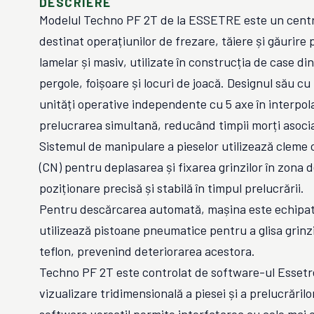
DESCRIERE
Modelul Techno PF 2T de la ESSETRE este un cent
destinat operațiunilor de frezare, tăiere și găurire
lamelar și masiv, utilizate în construcția de case di
pergole, foișoare și locuri de joacă. Designul său cu 
unități operative independente cu 5 axe în interpo
prelucrarea simultană, reducând timpii morți asocia
Sistemul de manipulare a pieselor utilizează cleme
(CN) pentru deplasarea și fixarea grinzilor în zona 
poziționare precisă și stabilă în timpul prelucrării.
Pentru descărcarea automată, mașina este echipat
utilizează pistoane pneumatice pentru a glisa grinzi
teflon, prevenind deteriorarea acestora.
Techno PF 2T este controlat de software-ul Essetre
vizualizare tridimensională a piesei și a prelucrăril