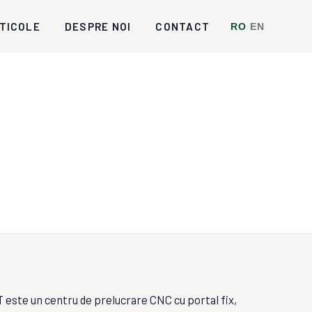
TICOLE
DESPRE NOI
CONTACT
RO
/
EN
ste un centru de prelucrare CNC cu portal fix,