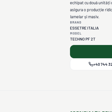
echipat cu două unități
asigura o producție rid
lamelar și masiv.
BRAND
ESSETRE ITALIA
MODEL
TECHNO PF 2T
+40 744 32