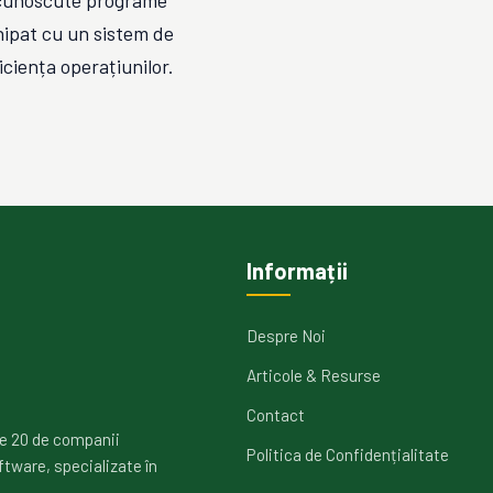
i cunoscute programe
hipat cu un sistem de
iciența operațiunilor.
Informații
Despre Noi
Articole & Resurse
Contact
e 20 de companii
Politica de Confidențialitate
ftware, specializate în