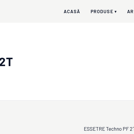
ACASĂ
PRODUSE
AR
▾
2T
ESSETRE Techno PF 2T e