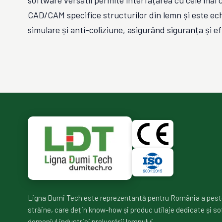
software versatil permite interfațarea cu cele ma
CAD/CAM specifice structurilor din lemn și este ec
simulare și anti-coliziune, asigurând siguranța și ef
Ligna Dumi Tech este reprezentantă pentru România a pest
străine, care dețin know-how și produc utilaje dedicate și so
domeniul industriei prelucrării lemnului.