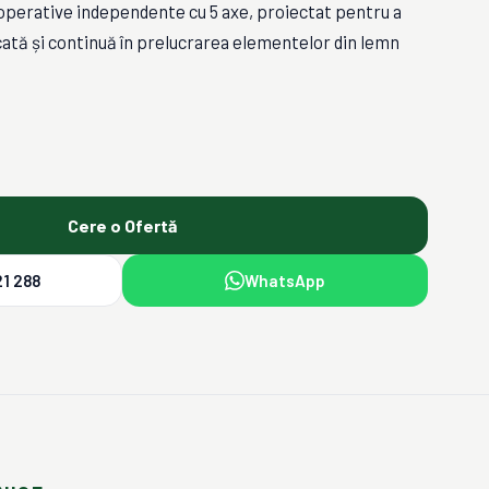
 operative independente cu 5 axe, proiectat pentru a
icată și continuă în prelucrarea elementelor din lemn
Cere o Ofertă
1 288
WhatsApp