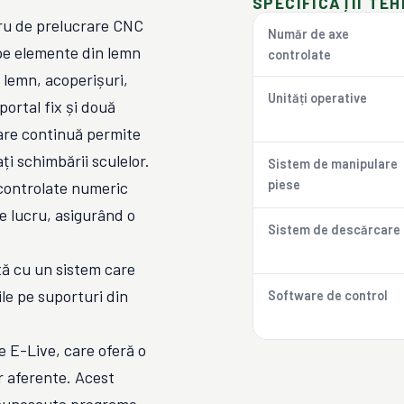
SPECIFICAȚII TEH
ru de prelucrare CNC
Număr de axe
 pe elemente din lemn
controlate
n lemn, acoperișuri,
Unități operative
portal fix și două
lare continuă permite
ți schimbării sculelor.
Sistem de manipulare
piese
 controlate numeric
de lucru, asigurând o
Sistem de descărcare
ă cu un sistem care
le pe suporturi din
Software de control
 E-Live, care oferă o
or aferente. Acest