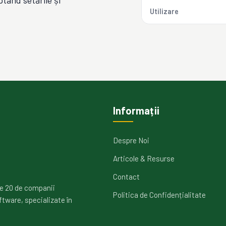
tând setările și
Utilizare
Informații
Despre Noi
Articole & Resurse
Contact
e 20 de companii
Politica de Confidențialitate
ftware, specializate în