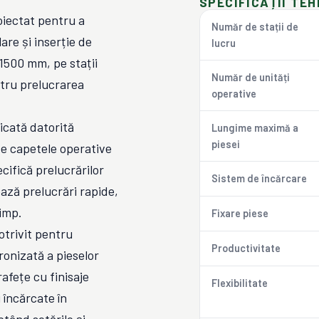
SPECIFICAȚII TEH
iectat pentru a
Număr de stații de
are și inserție de
lucru
1500 mm, pe stații
Număr de unități
ntru prelucrarea
operative
icată datorită
Lungime maximă a
piesei
te capetele operative
cifică prelucrărilor
Sistem de încărcare
ză prelucrări rapide,
timp.
Fixare piese
otrivit pentru
Productivitate
cronizată a pieselor
rafețe cu finisaje
Flexibilitate
i încărcate în