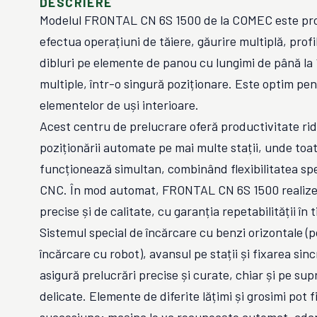
DESCRIERE
Modelul FRONTAL CN 6S 1500 de la COMEC este pro
efectua operațiuni de tăiere, găurire multiplă, profil
dibluri pe elemente de panou cu lungimi de până la 
multiple, într-o singură poziționare. Este optim pe
elementelor de uși interioare.
Acest centru de prelucrare oferă productivitate rid
poziționării automate pe mai multe stații, unde toa
funcționează simultan, combinând flexibilitatea spe
CNC. În mod automat, FRONTAL CN 6S 1500 realizea
precise și de calitate, cu garanția repetabilității în 
Sistemul special de încărcare cu benzi orizontale (p
încărcare cu robot), avansul pe stații și fixarea sin
asigură prelucrări precise și curate, chiar și pe sup
delicate. Elemente de diferite lățimi și grosimi pot f