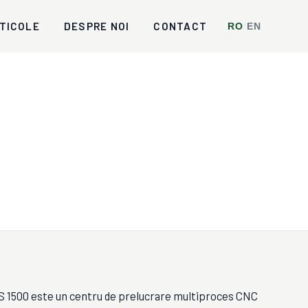
TICOLE
DESPRE NOI
CONTACT
RO
/
EN
500 este un centru de prelucrare multiproces CNC