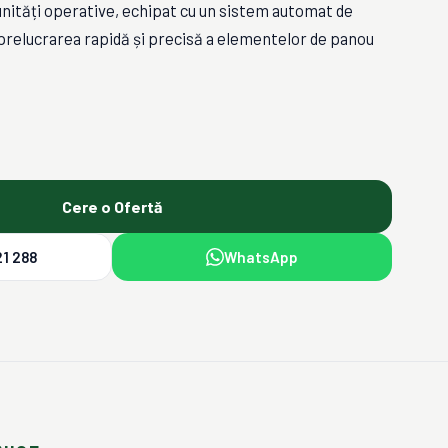
14 unități operative, echipat cu un sistem automat de
 prelucrarea rapidă și precisă a elementelor de panou
Cere o Ofertă
1 288
WhatsApp