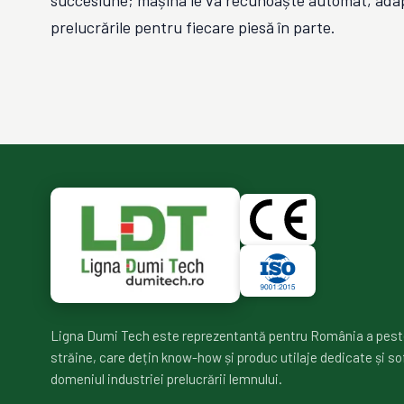
succesiune; mașina le va recunoaște automat, adap
prelucrările pentru fiecare piesă în parte.
Ligna Dumi Tech este reprezentantă pentru România a pest
străine, care dețin know-how și produc utilaje dedicate și so
domeniul industriei prelucrării lemnului.