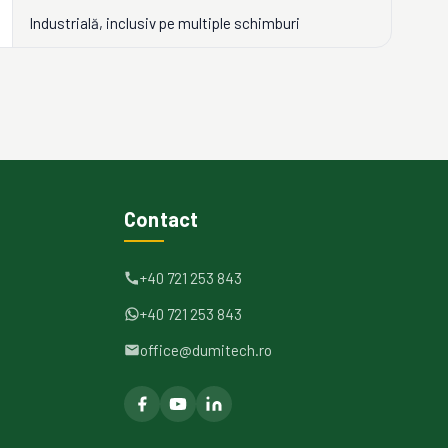
Industrială, inclusiv pe multiple schimburi
Contact
+40 721 253 843
+40 721 253 843
office@dumitech.ro