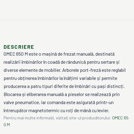
DESCRIERE
OMEC 650 M este o mașină de frezat manuală, destinată
realizării îmbinărilor în coadă de rândunică pentru sertare și
diverse elemente de mobilier. Arborele port-freză este reglabil
pentru obținerea îmbinărilor la înălțimi variabile și permite
producerea a patru tipuri diferite de îmbinări cu pași distincți.
Blocarea și eliberarea manuală a pieselor se realizează prin
valve pneumatice, iar comanda este asigurată printr-un
întrerupător magnetotermic cu roți de mână cu levier.
Pentru mai multe informații, vizitați site-ul producătorului:
OMEC 65
0 M