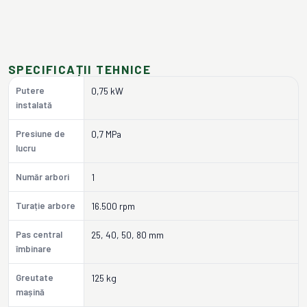
SPECIFICAȚII TEHNICE
Putere
0,75 kW
instalată
Presiune de
0,7 MPa
lucru
Număr arbori
1
Turație arbore
16.500 rpm
Pas central
25, 40, 50, 80 mm
îmbinare
Greutate
125 kg
mașină