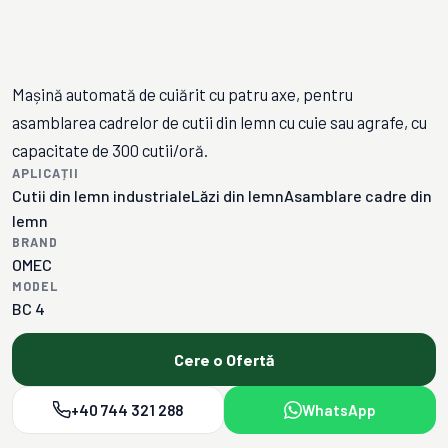
Mașină automată de cuiărit cu patru axe, pentru
asamblarea cadrelor de cutii din lemn cu cuie sau agrafe, cu
capacitate de 300 cutii/oră.
APLICAȚII
Cutii din lemn industriale
Lăzi din lemn
Asamblare cadre din
lemn
BRAND
OMEC
MODEL
BC 4
Cere o Ofertă
+40 744 321 288
WhatsApp