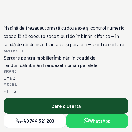
Mașină de frezat automată cu două axe și control numeric,
capabilă să execute zece tipuri de îmbinări diferite — în
coadă de rândunică, franceze și paralele — pentru sertare.
APLICAȚII
Sertare pentru mobilier
Îmbinări în coadă de
rândunică
Îmbinări franceze
Îmbinări paralele
BRAND
OMEC
MODEL
F11 TS
Cere o Ofertă
+40 744 321 288
WhatsApp