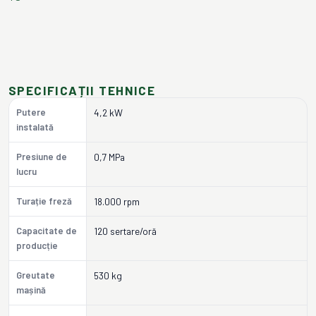
SPECIFICAȚII TEHNICE
Putere
4,2 kW
instalată
Presiune de
0,7 MPa
lucru
Turație freză
18.000 rpm
Capacitate de
120 sertare/oră
producție
Greutate
530 kg
mașină