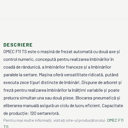
DESCRIERE
OMEC F11 TS este o mașină de frezat automată cu două axe și
control numeric, concepută pentru realizarea îmbinărilor în
coadă de rândunică, a îmbinărilor franceze și a îmbinărilor
paralele la sertare. Mașina oferă versatilitate ridicată, putând
executa zece tipuri distincte de îmbinări. Dispune de arboret și
freză pentru realizarea îmbinărilor la înălțimi variabile și poate
prelucra simultan una sau două piese. Blocarea pneumatică și
eliberarea manuală asigură un ciclu de lucru eficient. Capacitate
de producție: 120 sertare/oră.
Pentru mai multe informații, vizitați site-ul producătorului:
OMEC F11
TS