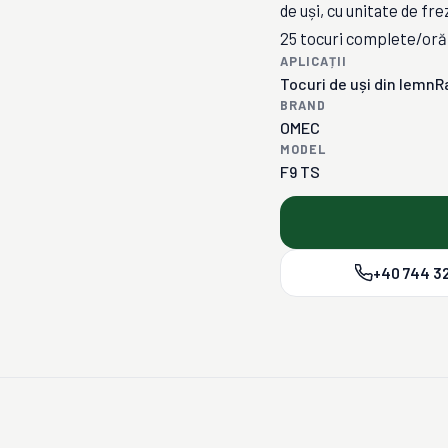
de uși, cu unitate de fre
25 tocuri complete/oră
APLICAȚII
Tocuri de uși din lemn
R
BRAND
OMEC
MODEL
F9 TS
+40 744 32