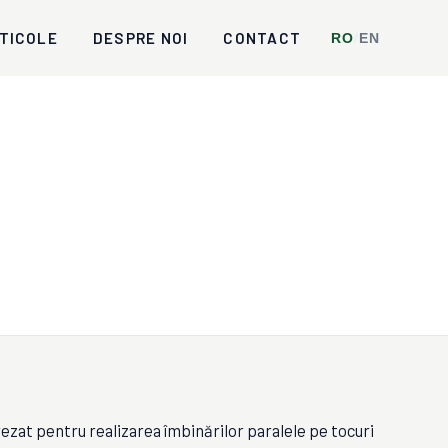
TICOLE
DESPRE NOI
CONTACT
RO
/
EN
zat pentru realizarea îmbinărilor paralele pe tocuri