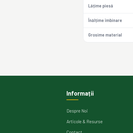
Lățime piesă
Înălțime îmbinare
Grosime material
Informații
Despre Noi
Articole & Resurse
Contact