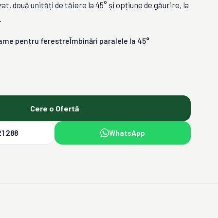
zat, două unități de tăiere la 45° și opțiune de găurire, la
.
ame pentru ferestre
Îmbinări paralele la 45°
Cere o Ofertă
1 288
WhatsApp