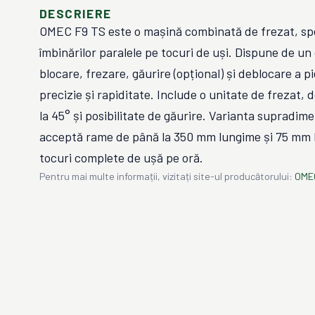
DESCRIERE
OMEC F9 TS este o mașină combinată de frezat, spe
îmbinărilor paralele pe tocuri de uși. Dispune de un
blocare, frezare, găurire (opțional) și deblocare a p
precizie și rapiditate. Include o unitate de frezat, 
la 45° și posibilitate de găurire. Varianta supradi
acceptă rame de până la 350 mm lungime și 75 mm l
tocuri complete de ușă pe oră.
Pentru mai multe informații, vizitați site-ul producătorului:
OME