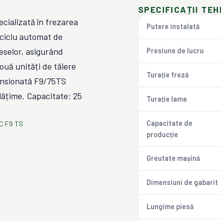
SPECIFICAȚII TEH
cializată în frezarea
Putere instalată
 ciclu automat de
ieselor, asigurând
Presiune de lucru
două unități de tăiere
Turație freză
mensionată F9/75TS
ățime. Capacitate: 25
Turație lame
Capacitate de
C F9 TS
producție
Greutate mașină
Dimensiuni de gabarit
Lungime piesă