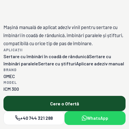
Mașină manuală de aplicat adeziv vinil pentru sertare cu
îmbinări în coadă de rândunică, îmbinări paralele și știfturi,
compatibilă cu orice tip de pas de îmbinare.
APLICAȚII
Sertare cu îmbinări în coadă de rândunică
Sertare cu
îmbinări paralele
Sertare cu știfturi
Aplicare adeziv manual
BRAND
OMEC
MODEL
ICM 300
Cere o Ofertă
+40 744 321 288
WhatsApp