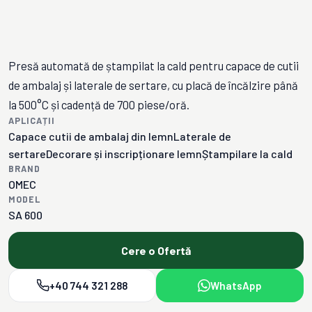
Presă automată de ștampilat la cald pentru capace de cutii
de ambalaj și laterale de sertare, cu placă de încălzire până
la 500°C și cadență de 700 piese/oră.
APLICAȚII
Capace cutii de ambalaj din lemn
Laterale de
sertare
Decorare și inscripționare lemn
Ștampilare la cald
BRAND
OMEC
MODEL
SA 600
Cere o Ofertă
+40 744 321 288
WhatsApp