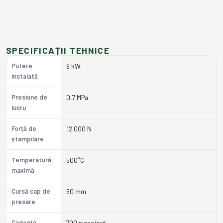
SPECIFICAȚII TEHNICE
Putere
9 kW
instalată
Presiune de
0,7 MPa
lucru
Forță de
12.000 N
ștampilare
Temperatură
500°C
maximă
Cursă cap de
50 mm
presare
Cadență
700 piese/oră