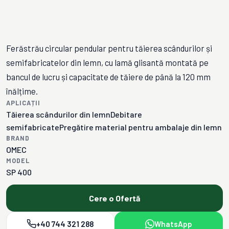
Ferăstrău circular pendular pentru tăierea scândurilor și
semifabricatelor din lemn, cu lamă glisantă montată pe
bancul de lucru și capacitate de tăiere de până la 120 mm
înălțime.
APLICAȚII
Tăierea scândurilor din lemn
Debitare
semifabricate
Pregătire material pentru ambalaje din lemn
BRAND
OMEC
MODEL
SP 400
Cere o Ofertă
+40 744 321 288
WhatsApp