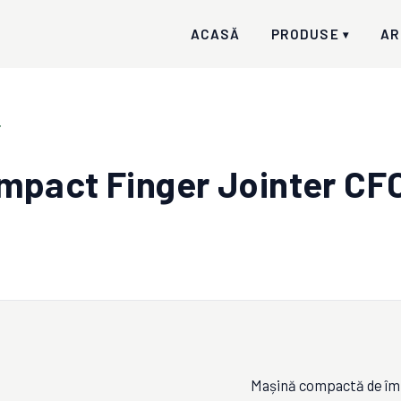
ACASĂ
PRODUSE
AR
▾
i
mpact Finger Jointer CF
Mașină compactă de îmbi