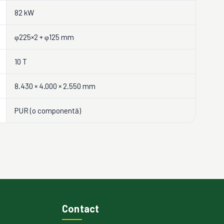
82 kW
φ225×2 + φ125 mm
10 T
8.430 × 4.000 × 2.550 mm
PUR (o componentă)
Contact