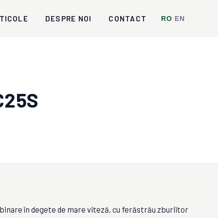
TICOLE
DESPRE NOI
CONTACT
RO
/
EN
C25S
nare în degete de mare viteză, cu ferăstrău zburlitor