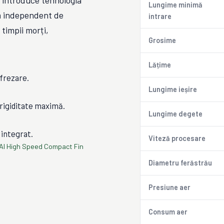
introduce tehnologia
Lungime minimă
ză independent de
intrare
timpii morți,
Grosime
Lățime
 frezare.
Lungime ieșire
 rigiditate maximă.
Lungime degete
 integrat.
Viteză procesare
I High Speed Compact Fin
Diametru ferăstrău
Presiune aer
Consum aer