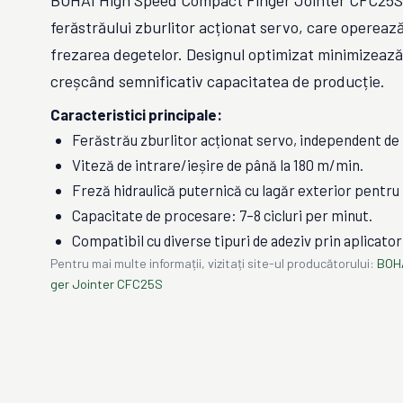
BOHAI High Speed Compact Finger Jointer CFC25S 
ferăstrăului zburlitor acționat servo, care operea
frezarea degetelor. Designul optimizat minimizează 
creșcând semnificativ capacitatea de producție.
Caracteristici principale:
Ferăstrău zburlitor acționat servo, independent de
Viteză de intrare/ieșire de până la 180 m/min.
Freză hidraulică puternică cu lagăr exterior pentru
Capacitate de procesare: 7–8 cicluri per minut.
Compatibil cu diverse tipuri de adeziv prin aplicator
Pentru mai multe informații, vizitați site-ul producătorului:
BOHA
ger Jointer CFC25S