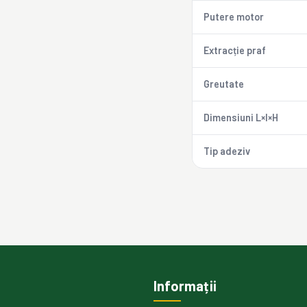
Putere motor
Extracție praf
Greutate
Dimensiuni L×l×H
Tip adeziv
Informații