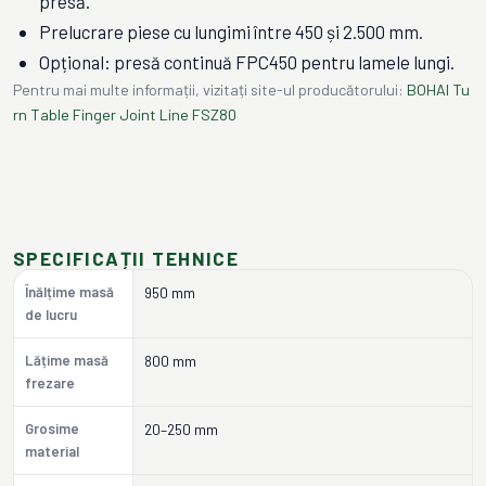
presă.
Prelucrare piese cu lungimi între 450 și 2.500 mm.
Opțional: presă continuă FPC450 pentru lamele lungi.
Pentru mai multe informații, vizitați site-ul producătorului:
BOHAI Tu
rn Table Finger Joint Line FSZ80
SPECIFICAȚII TEHNICE
Înălțime masă
950 mm
de lucru
Lățime masă
800 mm
frezare
Grosime
20–250 mm
material