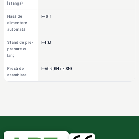
(stânga)
Masă de
F-D01
alimentare
automată
Stand de pre-
F-T03
presare cu
lanț
Presă de
F-A03 (6M / 6,8M)
asamblare