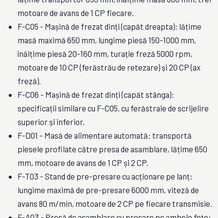
motoare de avans de 1 CP fiecare.
F-C05 - Mașină de frezat dinți (capăt dreapta): lățime
masă maximă 650 mm, lungime piesă 150-1000 mm,
înălțime piesă 20-160 mm, turație freză 5000 rpm,
motoare de 10 CP (ferăstrău de retezare) și 20 CP (ax
freză).
F-C06 - Mașină de frezat dinți (capăt stânga):
specificații similare cu F-C05, cu ferăstraie de scrijelire
superior și inferior.
F-D01 - Masă de alimentare automată: transportă
piesele profilate către presa de asamblare, lățime 650
mm, motoare de avans de 1 CP și 2 CP.
F-T03 - Stand de pre-presare cu acționare pe lanț:
lungime maximă de pre-presare 6000 mm, viteză de
avans 80 m/min, motoare de 2 CP pe fiecare transmisie.
F-A03 - Presă de asamblare cu presare pe ambele fețe: