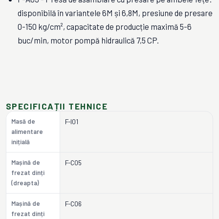
disponibilă în variantele 6M și 6,8M, presiune de presare
0-150 kg/cm², capacitate de producție maximă 5-6
buc/min, motor pompă hidraulică 7,5 CP.
SPECIFICAȚII TEHNICE
Masă de
F-I01
alimentare
inițială
Mașină de
F-C05
frezat dinți
(dreapta)
Mașină de
F-C06
frezat dinți