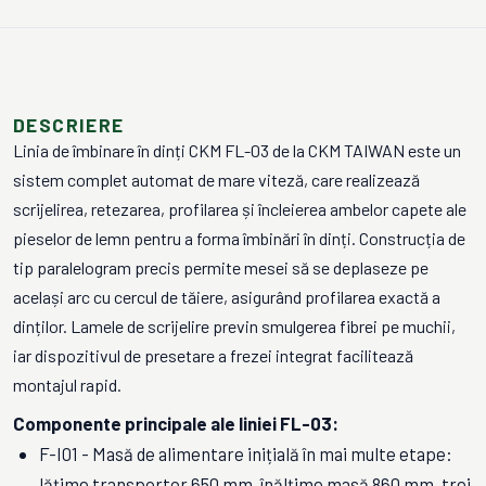
DESCRIERE
Linia de îmbinare în dinți CKM FL-03 de la CKM TAIWAN este un
sistem complet automat de mare viteză, care realizează
scrijelirea, retezarea, profilarea și încleierea ambelor capete ale
pieselor de lemn pentru a forma îmbinări în dinți. Construcția de
tip paralelogram precis permite mesei să se deplaseze pe
același arc cu cercul de tăiere, asigurând profilarea exactă a
dinților. Lamele de scrijelire previn smulgerea fibrei pe muchii,
iar dispozitivul de presetare a frezei integrat facilitează
montajul rapid.
Componente principale ale liniei FL-03:
F-I01 - Masă de alimentare inițială în mai multe etape:
lățime transportor 650 mm, înălțime masă 860 mm, trei