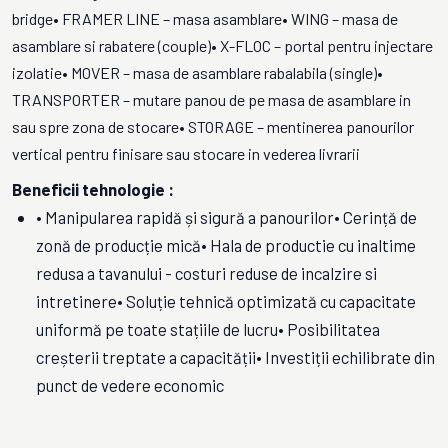
bridge• FRAMER LINE – masa asamblare• WING – masa de
asamblare si rabatere (couple)• X-FLOC – portal pentru injectare
izolatie• MOVER – masa de asamblare rabalabila (single)•
TRANSPORTER – mutare panou de pe masa de asamblare in
sau spre zona de stocare• STORAGE – mentinerea panourilor
vertical pentru finisare sau stocare in vederea livrarii
Beneficii tehnologie :
• Manipularea rapidă și sigură a panourilor• Cerință de
zonă de producție mică• Hala de productie cu inaltime
redusa a tavanului - costuri reduse de incalzire si
intretinere• Soluție tehnică optimizată cu capacitate
uniformă pe toate stațiile de lucru• Posibilitatea
creșterii treptate a capacității• Investiții echilibrate din
punct de vedere economic