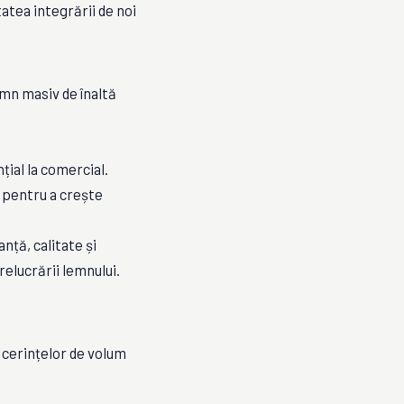
tatea integrării de noi
mn masiv de înaltă
țial la comercial.
 pentru a crește
ță, calitate și
prelucrării lemnului.
 cerințelor de volum