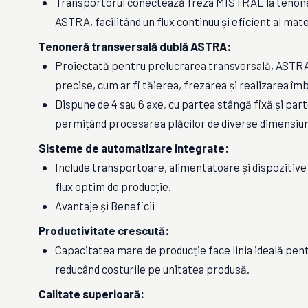
Transportorul conectează freza MISTRAL la tenone
ASTRA, facilitând un flux continuu și eficient al mate
Tenoneră transversală dublă ASTRA:
Proiectată pentru prelucrarea transversală, ASTRA
precise, cum ar fi tăierea, frezarea și realizarea îmb
Dispune de 4 sau 6 axe, cu partea stângă fixă și par
permițând procesarea plăcilor de diverse dimensiun
Sisteme de automatizare integrate:
Include transportoare, alimentatoare și dispozitive
flux optim de producție.
Avantaje și Beneficii
Productivitate crescută:
Capacitatea mare de producție face linia ideală pent
reducând costurile pe unitatea produsă.
Calitate superioară: