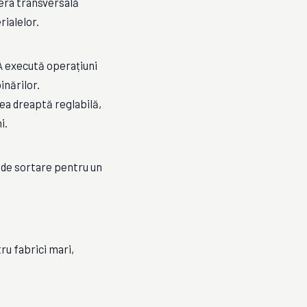
ra transversală
rialelor.
 execută operațiuni
inărilor.
tea dreaptă reglabilă,
i.
 de sortare pentru un
ru fabrici mari,