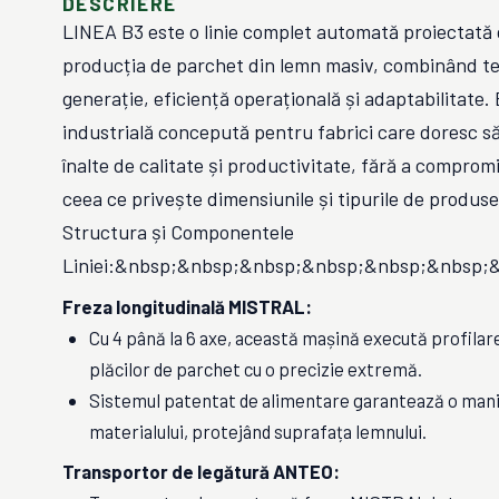
DESCRIERE
LINEA B3 este o linie complet automată proiectată
producția de parchet din lemn masiv, combinând te
generație, eficiență operațională și adaptabilitate. 
industrială concepută pentru fabrici care doresc s
înalte de calitate și productivitate, fără a compromit
ceea ce privește dimensiunile și tipurile de produse
Structura și Componentele
Liniei:&nbsp;&nbsp;&nbsp;&nbsp;&nbsp;&nbsp;
Freza longitudinală MISTRAL:
Cu 4 până la 6 axe, această mașină execută profilare
plăcilor de parchet cu o precizie extremă.
Sistemul patentat de alimentare garantează o mani
materialului, protejând suprafața lemnului.
Transportor de legătură ANTEO: