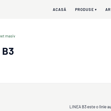
ACASĂ
PRODUSE
AR
▾
chet masiv
 B3
LINEA B3 este o linie a