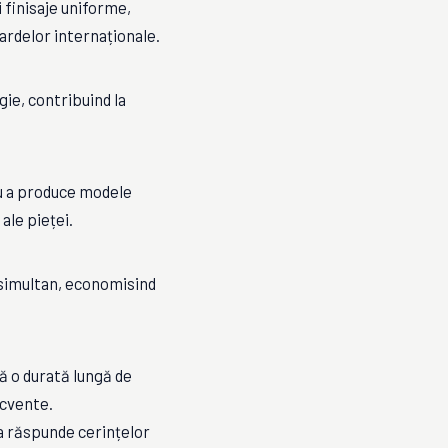
 finisaje uniforme,
ardelor internaționale.
ie, contribuind la
ru a produce modele
ale pieței.
i simultan, economisind
ă o durată lungă de
ecvente.
a răspunde cerințelor