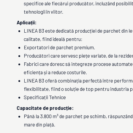
specifice ale fiecărui producător, incluzând posibili
tehnologii în viitor.
Aplicații:
LINEA B3 este dedicată producției de parchet din le
calitate, fiind ideală pentru:
Exportatori de parchet premium.
Producători care servesc piețe variate, de la reziden
Fabrici care doresc să integreze procese automate
eficiența și a reduce costurile.
LINEA B3 oferă combinația perfectă între performan
flexibilitate, fiind o soluție de top pentru industria 
Specificații Tehnice
Capacitate de producție:
Până la 3.800 m³ de parchet pe schimb, răspunzând
mare din piață.