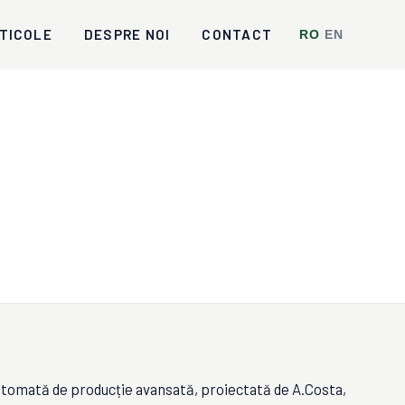
TICOLE
DESPRE NOI
CONTACT
RO
/
EN
utomată de producție avansată, proiectată de A.Costa,