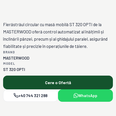
Fierăstrăul circular cu masă mobilă ST 320 OPTI de la
MASTERWOOD oferă control automatizat al înălțimii și
înclinării pânzei, precum și al ghidajului paralel, asigurând
fiabilitate și precizie în operațiunile de tăiere.
BRAND
MASTERWOOD
MODEL
ST 320 OPTI
Cere o Ofertă
+40 744 321 288
WhatsApp