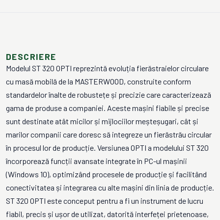
DESCRIERE
Modelul ST 320 OPTI reprezintă evoluția fierăstraielor circulare
cu masă mobilă de la MASTERWOOD, construite conform
standardelor înalte de robustețe și precizie care caracterizează
gama de produse a companiei. Aceste mașini fiabile și precise
sunt destinate atât micilor și mijlociilor meșteșugari, cât și
marilor companii care doresc să integreze un fierăstrău circular
în procesul lor de producție. Versiunea OPTI a modelului ST 320
încorporează funcții avansate integrate în PC-ul mașinii
(Windows 10), optimizând procesele de producție și facilitând
conectivitatea și integrarea cu alte mașini din linia de producție.
ST 320 OPTI este conceput pentru a fi un instrument de lucru
fiabil, precis și ușor de utilizat, datorită interfeței prietenoase,