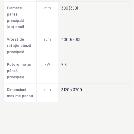
Diametru
mm
300 (350)
pânză
principală
(opțional)
Viteză de
rpm
4000/5000
rotație pânză
principală
Putere motor
kW
5,5
pânză
principală
Dimensiuni
mm
3120 x 3200
maxime panou