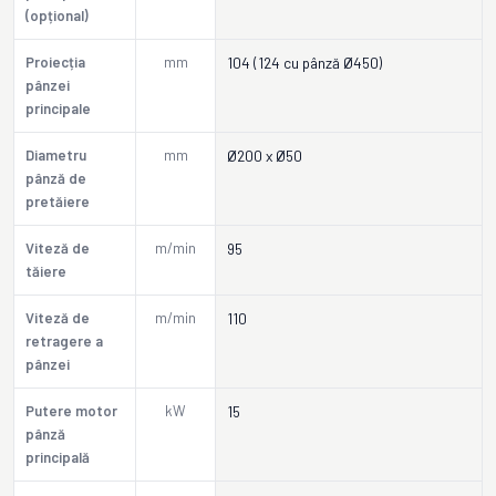
(opțional)
Proiecția
mm
104 (124 cu pânză Ø450)
pânzei
principale
Diametru
mm
Ø200 x Ø50
pânză de
pretăiere
Viteză de
m/min
95
tăiere
Viteză de
m/min
110
retragere a
pânzei
Putere motor
kW
15
pânză
principală