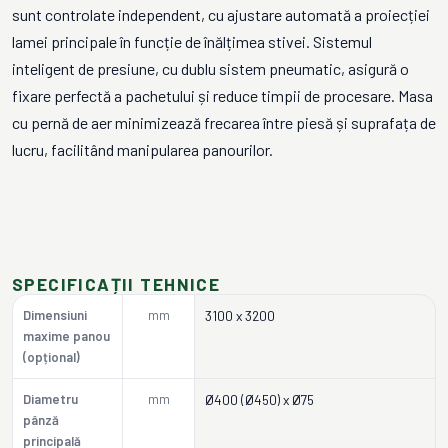
sunt controlate independent, cu ajustare automată a proiecției
lamei principale în funcție de înălțimea stivei. Sistemul
inteligent de presiune, cu dublu sistem pneumatic, asigură o
fixare perfectă a pachetului și reduce timpii de procesare. Masa
cu pernă de aer minimizează frecarea între piesă și suprafața de
lucru, facilitând manipularea panourilor.
SPECIFICAȚII TEHNICE
Dimensiuni
mm
3100 x 3200
maxime panou
(opțional)
Diametru
mm
Ø400 (Ø450) x Ø75
pânză
principală