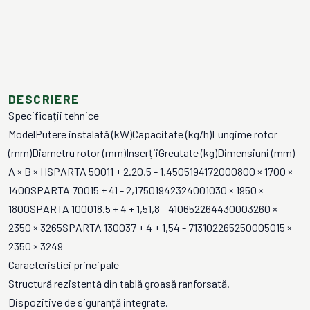
DESCRIERE
Specificații tehnice
ModelPutere instalată (kW)Capacitate (kg/h)Lungime rotor
(mm)Diametru rotor (mm)InserțiiGreutate (kg)Dimensiuni (mm)
A × B × HSPARTA 50011 + 2.20,5 - 1,4505194172000800 × 1700 ×
1400SPARTA 70015 + 41 - 2,17501942324001030 × 1950 ×
1800SPARTA 100018.5 + 4 + 1,51,8 - 410652264430003260 ×
2350 × 3265SPARTA 130037 + 4 + 1,54 - 713102265250005015 ×
2350 × 3249
Caracteristici principale
Structură rezistentă din tablă groasă ranforsată.
Dispozitive de siguranță integrate.