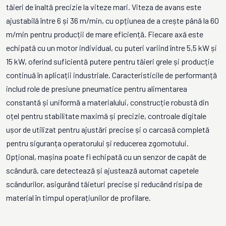
tăieri de înaltă precizie la viteze mari. Viteza de avans este
ajustabilă între 6 și 36 m/min, cu opțiunea de a crește până la 60
m/min pentru producții de mare eficiență. Fiecare axă este
echipată cu un motor individual, cu puteri variind între 5,5 kW și
15 kW, oferind suficientă putere pentru tăieri grele și producție
continuă în aplicații industriale. Caracteristicile de performanță
includ role de presiune pneumatice pentru alimentarea
constantă și uniformă a materialului, construcție robustă din
oțel pentru stabilitate maximă și precizie, controale digitale
ușor de utilizat pentru ajustări precise și o carcasă completă
pentru siguranța operatorului și reducerea zgomotului.
Opțional, mașina poate fi echipată cu un senzor de capăt de
scândură, care detectează și ajustează automat capetele
scândurilor, asigurând tăieturi precise și reducând risipa de
material în timpul operațiunilor de profilare.