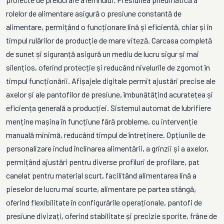
rolelor de alimentare asigură o presiune constantă de
alimentare, permițând o funcționare lină și eficientă, chiar și în
timpul rulărilor de producție de mare viteză. Carcasa completă
de sunet și siguranță asigură un mediu de lucru sigur și mai
silențios, oferind protecție și reducând nivelurile de zgomot în
timpul funcționării. Afișajele digitale permit ajustări precise ale
axelor și ale pantofilor de presiune, îmbunătățind acuratețea și
eficiența generală a producției. Sistemul automat de lubrifiere
menține mașina în funcțiune fără probleme, cu intervenție
manuală minimă, reducând timpul de întreținere. Opțiunile de
personalizare includ înclinarea alimentării, a grinzii și a axelor,
permițând ajustări pentru diverse profiluri de profilare, pat
canelat pentru material scurt, facilitând alimentarea lină a
pieselor de lucru mai scurte, alimentare pe partea stângă,
oferind flexibilitate în configurările operaționale, pantofi de
presiune divizați, oferind stabilitate și precizie sporite, frâne de