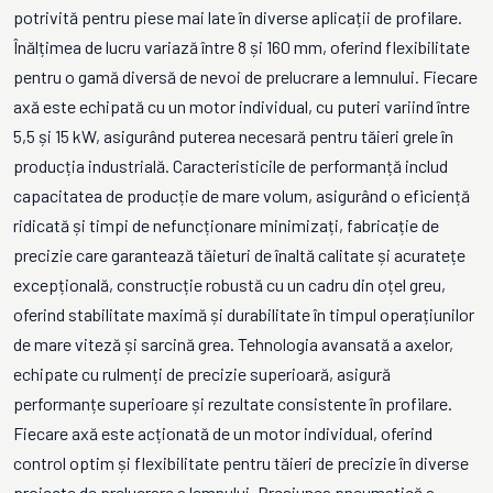
potrivită pentru piese mai late în diverse aplicații de profilare.
Înălțimea de lucru variază între 8 și 160 mm, oferind flexibilitate
pentru o gamă diversă de nevoi de prelucrare a lemnului. Fiecare
axă este echipată cu un motor individual, cu puteri variind între
5,5 și 15 kW, asigurând puterea necesară pentru tăieri grele în
producția industrială. Caracteristicile de performanță includ
capacitatea de producție de mare volum, asigurând o eficiență
ridicată și timpi de nefuncționare minimizați, fabricație de
precizie care garantează tăieturi de înaltă calitate și acuratețe
excepțională, construcție robustă cu un cadru din oțel greu,
oferind stabilitate maximă și durabilitate în timpul operațiunilor
de mare viteză și sarcină grea. Tehnologia avansată a axelor,
echipate cu rulmenți de precizie superioară, asigură
performanțe superioare și rezultate consistente în profilare.
Fiecare axă este acționată de un motor individual, oferind
control optim și flexibilitate pentru tăieri de precizie în diverse
proiecte de prelucrare a lemnului. Presiunea pneumatică a