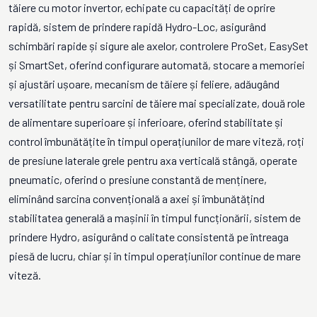
tăiere cu motor invertor, echipate cu capacități de oprire
rapidă, sistem de prindere rapidă Hydro-Loc, asigurând
schimbări rapide și sigure ale axelor, controlere ProSet, EasySet
și SmartSet, oferind configurare automată, stocare a memoriei
și ajustări ușoare, mecanism de tăiere și feliere, adăugând
versatilitate pentru sarcini de tăiere mai specializate, două role
de alimentare superioare și inferioare, oferind stabilitate și
control îmbunătățite în timpul operațiunilor de mare viteză, roți
de presiune laterale grele pentru axa verticală stângă, operate
pneumatic, oferind o presiune constantă de menținere,
eliminând sarcina convențională a axei și îmbunătățind
stabilitatea generală a mașinii în timpul funcționării, sistem de
prindere Hydro, asigurând o calitate consistentă pe întreaga
piesă de lucru, chiar și în timpul operațiunilor continue de mare
viteză.