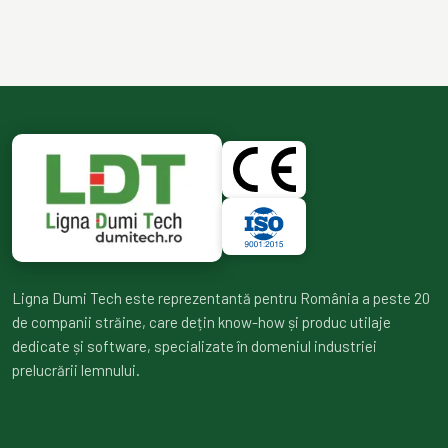
Ligna Dumi Tech este reprezentantă pentru România a peste 20
de companii străine, care dețin know-how și produc utilaje
dedicate și software, specializate în domeniul industriei
prelucrării lemnului.