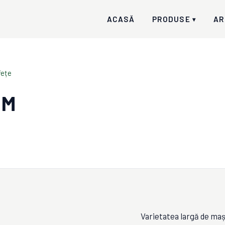
ACASĂ
PRODUSE
AR
▾
fețe
UM
Varietatea largă de ma