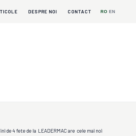
TICOLE
DESPRE NOI
CONTACT
RO
/
EN
șini de 4 fete de la LEADERMAC are cele mai noi