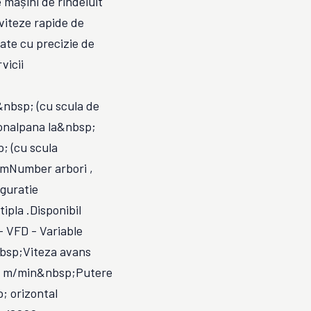
 mașini de rindeluit
 viteze rapide de
cate cu precizie de
vicii
nbsp; (cu scula de
nalpana la&nbsp;
 (cu scula
mNumber arbori ,
guratie
ipla .Disponibil
 VFD - Variable
nbsp;Viteza avans
 30 m/min&nbsp;Putere
 orizontal