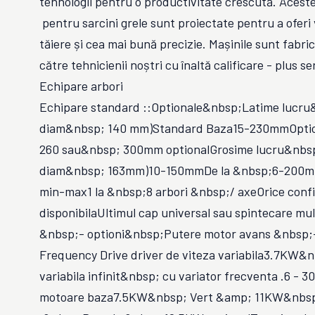
tehnologii pentru o productivitate crescută. Aceste
pentru sarcini grele sunt proiectate pentru a oferi
tăiere și cea mai bună precizie. Mașinile sunt fabri
către tehnicienii noștri cu înaltă calificare - plus ser
Echipare arbori
Echipare standard ::Optionale&nbsp;Latime lucru&
diam&nbsp; 140 mm)Standard Baza15-230mmOptio
260 sau&nbsp; 300mm optionalGrosime lucru&nbsp;
diam&nbsp; 163mm)10-150mmDe la &nbsp;6-200m
min-max1 la &nbsp;8 arbori &nbsp;/ axeOrice confi
disponibilaUltimul cap universal sau spintecare mult
&nbsp;- optioni&nbsp;Putere motor avans &nbsp;-
Frequency Drive driver de viteza variabila3.7KW&
variabila infinit&nbsp; cu variator frecventa .6 -
motoare baza7.5KW&nbsp; Vert &amp; 11KW&nbsp;