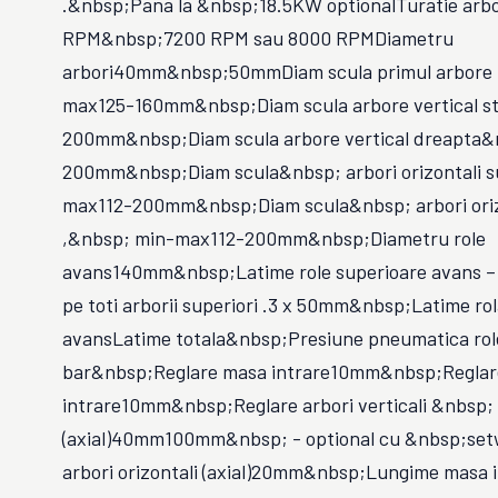
.&nbsp;Pana la &nbsp;18.5KW optionalTuratie arb
RPM&nbsp;7200 RPM sau 8000 RPMDiametru
arbori40mm&nbsp;50mmDiam scula primul arbore i
max125-160mm&nbsp;Diam scula arbore vertical st
200mm&nbsp;Diam scula arbore vertical dreapta&
200mm&nbsp;Diam scula&nbsp; arbori orizontali s
max112-200mm&nbsp;Diam scula&nbsp; arbori oriz
,&nbsp; min-max112-200mm&nbsp;Diametru role
avans140mm&nbsp;Latime role superioare avans – f
pe toti arborii superiori .3 x 50mm&nbsp;Latime rol
avansLatime totala&nbsp;Presiune pneumatica rol
bar&nbsp;Reglare masa intrare10mm&nbsp;Reglare 
intrare10mm&nbsp;Reglare arbori verticali &nbsp;
(axial)40mm100mm&nbsp; - optional cu &nbsp;setw
arbori orizontali (axial)20mm&nbsp;Lungime masa i