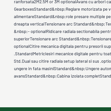
ranforsata2M2.5M or 3M optionalAvans cu arbori c
GearboxesStandard&nbsp;Reglare motorizata pe vert
alimentareStandard&nbsp;role presare multiple pe
dreapta verticalTensionare arc Standard&nbsp;Te
&nbsp;- optionalRidicare radiala sectionabila pentr
superiorTensionare arc Standard&nbsp;Tensionar
optionalCitire mecanica digitala pentru presorii sup
.StandardMetricIesiri mecanice digitale pentru toat
Std.Dual sau citire radiala setup lateral si sus .opt
ungere in fata masiniStandard&nbsp;Ungere auto
avansStandard&nbsp;Cabina izolata completStan