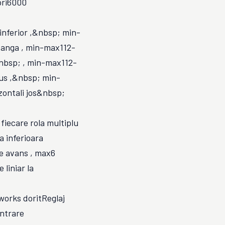
ori6000
nferior ,&nbsp; min-
anga , min-max112-
nbsp; , min-max112-
us ,&nbsp; min-
ontali jos&nbsp;
iecare rola multiplu
a inferioara
e avans , max6
liniar la
orks doritReglaj
ntrare