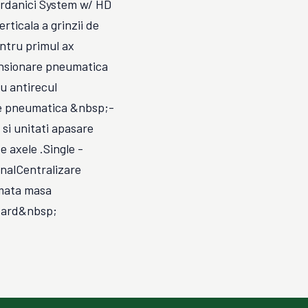
ardanici System w/ HD
icala a grinzii de
ntru primul ax
nsionare pneumatica
u antirecul
e pneumatica &nbsp;-
 si unitati apasare
e axele .Single -
ionalCentralizare
mata masa
dard&nbsp;