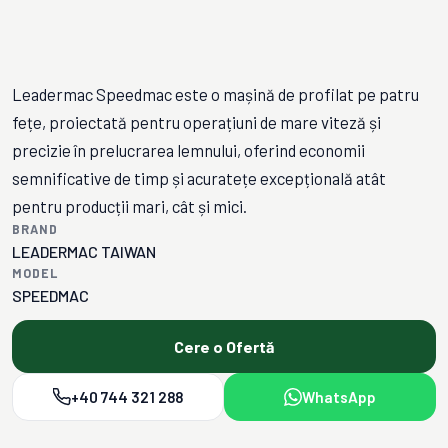
Leadermac Speedmac este o mașină de profilat pe patru
fețe, proiectată pentru operațiuni de mare viteză și
precizie în prelucrarea lemnului, oferind economii
semnificative de timp și acuratețe excepțională atât
pentru producții mari, cât și mici.
BRAND
LEADERMAC TAIWAN
MODEL
SPEEDMAC
Cere o Ofertă
+40 744 321 288
WhatsApp