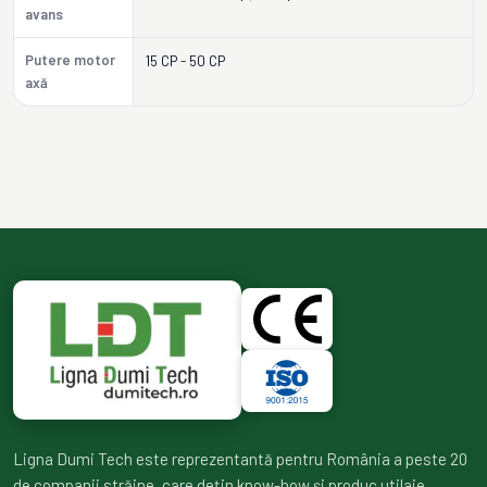
avans
Putere motor
15 CP - 50 CP
axă
Ligna Dumi Tech este reprezentantă pentru România a peste 20
de companii străine, care dețin know-how și produc utilaje