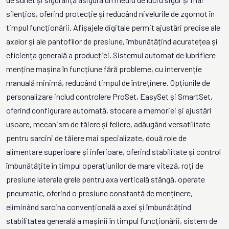
silențios, oferind protecție și reducând nivelurile de zgomot în
timpul funcționării. Afișajele digitale permit ajustări precise ale
axelor și ale pantofilor de presiune, îmbunătățind acuratețea și
eficiența generală a producției. Sistemul automat de lubrifiere
menține mașina în funcțiune fără probleme, cu intervenție
manuală minimă, reducând timpul de întreținere. Opțiunile de
personalizare includ controlere ProSet, EasySet și SmartSet,
oferind configurare automată, stocare a memoriei și ajustări
ușoare, mecanism de tăiere și feliere, adăugând versatilitate
pentru sarcini de tăiere mai specializate, două role de
alimentare superioare și inferioare, oferind stabilitate și control
îmbunătățite în timpul operațiunilor de mare viteză, roți de
presiune laterale grele pentru axa verticală stângă, operate
pneumatic, oferind o presiune constantă de menținere,
eliminând sarcina convențională a axei și îmbunătățind
stabilitatea generală a mașinii în timpul funcționării, sistem de