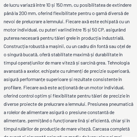
de lucru variază între 10 și 150 mm, cu posibilitatea de extindere
până la 200 mm, oferind flexibilitate pentru o gamă diversă de
nevoi de prelucrare a lemnului. Fiecare axă este echipată cu un
motor individual, cu puteri variind între 15 și 50 CP, asigurând
puterea necesară pentru tăieri grele în producția industrială.
Construcția robustă a mașinii, cu un cadru din fontă sau oțel de
o singură bucată, oferă stabilitate maximă și durabilitate în
timpul operațiunilor de mare viteză și sarcină grea. Tehnologia
avansată a axelor, echipate cu rulmenți de precizie superioară,
asigură performanțe superioare și rezultate consistente în
profilare. Fiecare axă este acționată de un motor individual,
oferind control optim și flexibilitate pentru tăieri de precizie în
diverse proiecte de prelucrare a lemnului. Presiunea pneumatică
a rolelor de alimentare asigură o presiune constantă de
alimentare, permițând o funcționare lină și eficientă, chiar și în
timpul rulărilor de producție de mare viteză. Carcasa completă
de sunet și siguranță asigură un mediu de lucru sigur și mai