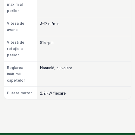
maxim al
perilor
Viteza de
3-12 m/min
avans
Viteză de
915 rpm
rotație a
perilor
Reglarea
Manuală, cu volant
înălțimii
capetelor
Putere motor
2,2 kW fiecare