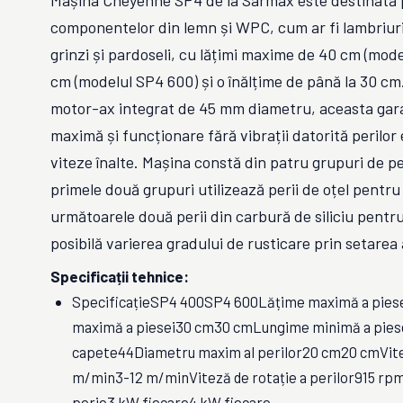
Mașina Cheyenne SP4 de la Sarmax este destinată p
componentelor din lemn și WPC, cum ar fi lambriuri,
grinzi și pardoseli, cu lățimi maxime de 40 cm (mod
cm (modelul SP4 600) și o înălțime de până la 30 c
motor-ax integrat de 45 mm diametru, aceasta gara
maximă și funcționare fără vibrații datorită perilor 
viteze înalte. Mașina constă din patru grupuri de 
primele două grupuri utilizează perii de oțel pentru
următoarele două perii din carbură de siliciu pentru
posibilă varierea gradului de rusticare prin setarea
Specificații tehnice:
SpecificațieSP4 400SP4 600Lățime maximă a pies
maximă a piesei30 cm30 cmLungime minimă a pie
capete44Diametru maxim al perilor20 cm20 cmVite
m/min3-12 m/minViteză de rotație a perilor915 r
perie3 kW fiecare4 kW fiecare