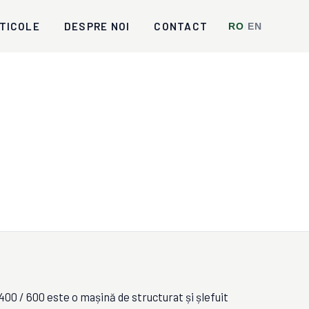
TICOLE
DESPRE NOI
CONTACT
RO
/
EN
0 / 600 este o mașină de structurat și șlefuit