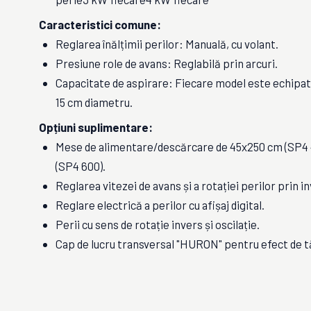
Caracteristici comune:
Reglarea înălțimii perilor: Manuală, cu volant.
Presiune role de avans: Reglabilă prin arcuri.
Capacitate de aspirare: Fiecare model este echipat
15 cm diametru.
Opțiuni suplimentare:
Mese de alimentare/descărcare de 45x250 cm (SP4 
(SP4 600).
Reglarea vitezei de avans și a rotației perilor prin i
Reglare electrică a perilor cu afișaj digital.
Perii cu sens de rotație invers și oscilație.
Cap de lucru transversal "HURON" pentru efect de tă