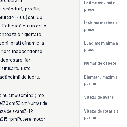
relucrării
Lățime maximă a
 scânduri, profile,
piesei
elul SP4 400) sau 60
Înălțime maximă a
m. Echipată cu un grup
piesei
ntează o rigiditate
echilibrați dinamic la
Lungime minimă a
piesei
periere independente:
 degroșare, iar
Număr de capete
 finisare. Este
 adâncimii de lucru.
Diametru maxim al
perilor
ei40 cm60 cmÎnălțime
Viteză de avans
sei30 cm30 cmNumăr de
ză de avans3-12
Viteză de rotație a
perilor
pm915 rpmPutere motor