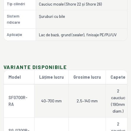
Tip cilindri
Cauciuc moale (Shore 22 și Shore 26)
Sistem
Șuruburi cu bile
ridicare
Aplicație
Lac de bază, grund (sealer), finisaje PE/PU/UV
VARIANTE DISPONIBILE
Model
Lățime lucru
Grosime lucru
Capete
2
SFG700R-
cauciuc
40–700 mm
2,5–140 mm
RA
(190mm
diam.)
2
SGJ1300R-
cauciuc