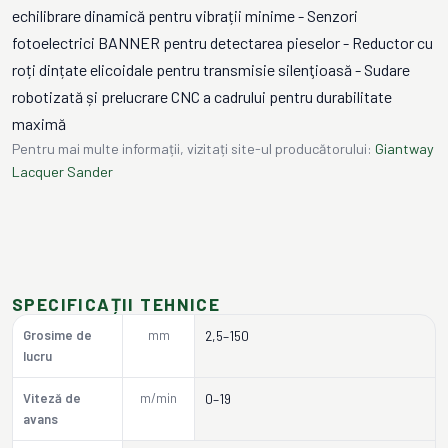
echilibrare dinamică pentru vibrații minime - Senzori
fotoelectrici BANNER pentru detectarea pieselor - Reductor cu
roți dințate elicoidale pentru transmisie silenţioasă - Sudare
robotizată și prelucrare CNC a cadrului pentru durabilitate
maximă
Pentru mai multe informații, vizitați site-ul producătorului:
Giantway
Lacquer Sander
SPECIFICAȚII TEHNICE
Grosime de
mm
2,5–150
lucru
Viteză de
m/min
0–19
avans