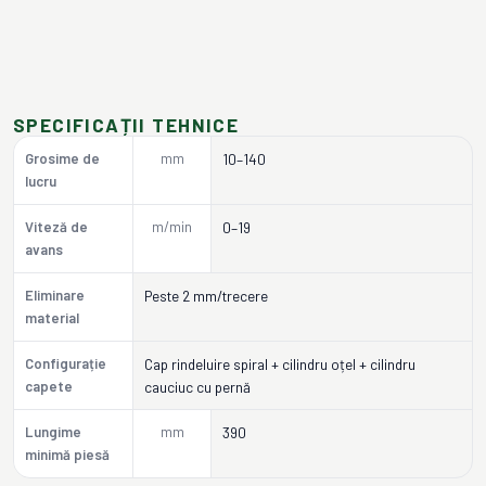
SPECIFICAȚII TEHNICE
Grosime de
mm
10–140
lucru
Viteză de
m/min
0–19
avans
Eliminare
Peste 2 mm/trecere
material
Configurație
Cap rindeluire spiral + cilindru oțel + cilindru
capete
cauciuc cu pernă
Lungime
mm
390
minimă piesă