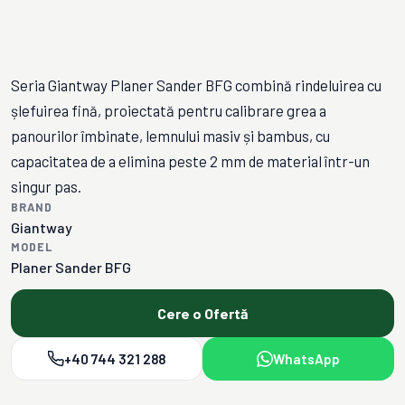
Seria Giantway Planer Sander BFG combină rindeluirea cu
șlefuirea fină, proiectată pentru calibrare grea a
panourilor îmbinate, lemnului masiv și bambus, cu
capacitatea de a elimina peste 2 mm de material într-un
singur pas.
BRAND
Giantway
MODEL
Planer Sander BFG
Cere o Ofertă
+40 744 321 288
WhatsApp