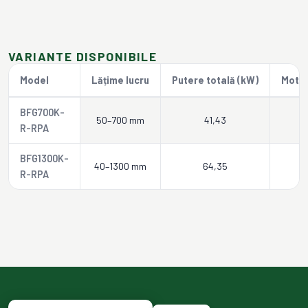
VARIANTE DISPONIBILE
Model
Lățime lucru
Putere totală (kW)
Motor
BFG700K-
50–700 mm
41,43
R-RPA
BFG1300K-
40–1300 mm
64,35
R-RPA