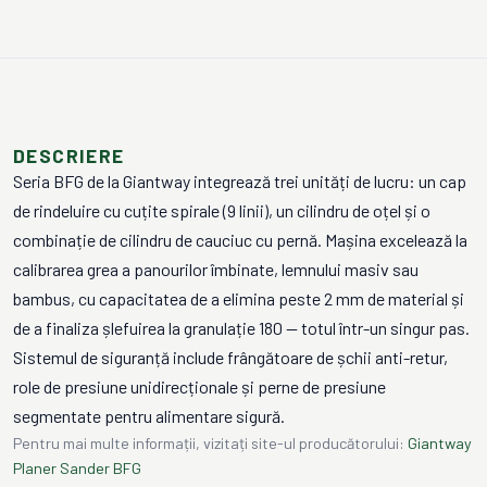
DESCRIERE
Seria BFG de la Giantway integrează trei unități de lucru: un cap
de rindeluire cu cuțite spirale (9 linii), un cilindru de oțel și o
combinație de cilindru de cauciuc cu pernă. Mașina excelează la
calibrarea grea a panourilor îmbinate, lemnului masiv sau
bambus, cu capacitatea de a elimina peste 2 mm de material și
de a finaliza șlefuirea la granulație 180 — totul într-un singur pas.
Sistemul de siguranță include frângătoare de șchii anti-retur,
role de presiune unidirecționale și perne de presiune
segmentate pentru alimentare sigură.
Pentru mai multe informații, vizitați site-ul producătorului:
Giantway
Planer Sander BFG