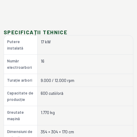
SPECIFICAȚII TEHNICE
Putere
17 kW
instalată
Număr
16
electroarbori
Turație arbori
9.000 / 12.000 rpm
Capacitate de
600 cutii/oră
producție
Greutate
1.770 kg
mașină
Dimensiuni de
354 × 304 × 170 cm