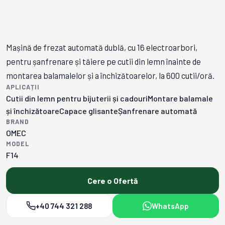
Mașină de frezat automată dublă, cu 16 electroarbori,
pentru șanfrenare și tăiere pe cutii din lemn înainte de
montarea balamalelor și a închizătoarelor, la 600 cutii/oră.
APLICAȚII
Cutii din lemn pentru bijuterii și cadouri
Montare balamale
și închizătoare
Capace glisante
Șanfrenare automată
BRAND
OMEC
MODEL
F14
Cere o Ofertă
+40 744 321 288
WhatsApp