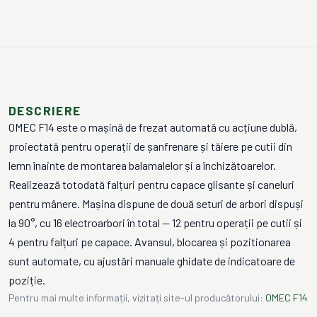
DESCRIERE
OMEC F14 este o mașină de frezat automată cu acțiune dublă,
proiectată pentru operații de șanfrenare și tăiere pe cutii din
lemn înainte de montarea balamalelor și a închizătoarelor.
Realizează totodată falțuri pentru capace glisante și caneluri
pentru mânere. Mașina dispune de două seturi de arbori dispuși
la 90°, cu 16 electroarbori în total — 12 pentru operații pe cutii și
4 pentru falțuri pe capace. Avansul, blocarea și pozitionarea
sunt automate, cu ajustări manuale ghidate de indicatoare de
poziție.
Pentru mai multe informații, vizitați site-ul producătorului:
OMEC F14