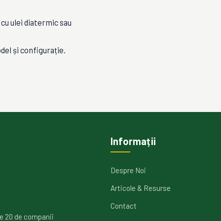
 cu ulei diatermic sau
del și configurație.
Informații
Despre Noi
Articole & Resurse
Contact
e 20 de companii