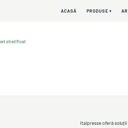
ACASĂ
PRODUSE
AR
▾
het stratificat
Italpresse oferă soluți