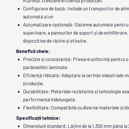
în presă, crescând eficiența producției.
Configurare de bază: Include un transportor de ali
automată și un
Automatizare opțională: Sisteme automate pentru 
superioare, a panourilor de suport și de echilibrare,
dispozitive de răcire și stivuire.
Beneficii cheie:
Precizie și consistență: Presare uniformă pentru o 
pardoselilor laminate.
Eficiență ridicată: Adaptare la cerințe industriale m
producție.
Durabilitate: Materiale rezistente și tehnologie av
performanță îndelungată.
Flexibilitate: Compatibilă cu diverse materiale și di
Specificații tehnice:
Dimensiuni standard: Lățimi de la 1.300 mm până la 