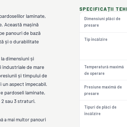
SPECIFICAȚII TEH
pardoselilor laminate,
Dimensiuni plăci de
ie. Această mașină
presare
 pe panouri de bază
Tip încălzire
ă și o durabilitate
la dimensiuni și
ii industriale de mare
Temperatură maximă
de operare
resiunii și timpului de
i un aspect impecabil.
Presiune maximă de
de pardoseli laminate,
presare
 2 sau 3 straturi.
Tipuri de plăci de
încălzire
nă a mai multor panouri