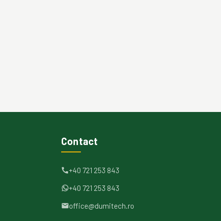
Contact
+40 721 253 843
+40 721 253 843
office@dumitech.ro