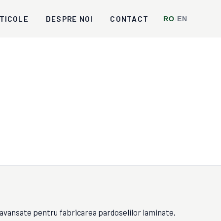
TICOLE
DESPRE NOI
CONTACT
RO
/
EN
i avansate pentru fabricarea pardoselilor laminate,