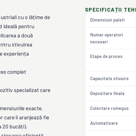
SPECIFICAȚII TEH
ustriali cu o lățime de
Dimensiuni paleti
d ideală pentru
plicarea a două
Numar operatori
necesari
entru stivuirea
de experiența
Etape de proces
oces complet
Capacitate stivuire
ozitiv specializat care
Depozitare finala
dimensiunile exacte.
Colectare rumegus
r care îi aranjează fie
Automatizare
a 20 bucăți).
ă stocarea eficientă