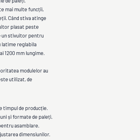
e de paleți.
te mai multe funcții,
ții. Când stiva atinge
uitor plasat peste
e un stivuitor pentru
 latime reglabila
umai 1200 mm lungime.
majoritatea modulelor au
te utilizat, de
e timpul de producție.
uni și formate de paleți.
pentru asamblare.
ajustarea dimensiunilor.