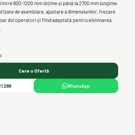
ni între 800-1200 mm lățime și până la 2700 mm lungime.
izate de asamblare, ajustare a dimensiunilor, frezare
doar doi operatori și fiind adaptată pentru eliminarea
.
i
Cere o Ofertă
1 288
WhatsApp