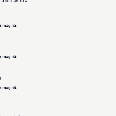
 trimis pentru
pe mașină:
pe mașină:
e
pe mașină: