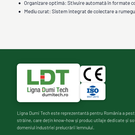
Organizare optimă: Stivuire automată în formate co
Mediu curat: Sistem integrat de colectare a rumeguș
Ligna Dumi Tech este reprezentantă pentru România a pest
străine, care dețin know-how și produc utilaje dedicate și so
domeniul industriei prelucrării lemnului.