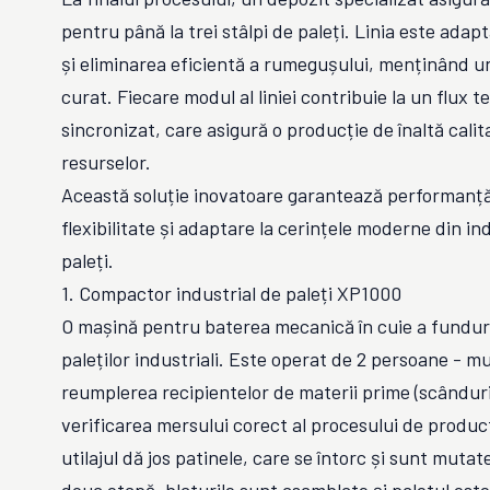
pentru până la trei stâlpi de paleți. Linia este ada
și eliminarea eficientă a rumegușului, menținând u
curat. Fiecare modul al liniei contribuie la un flux t
sincronizat, care asigură o producție de înaltă calit
resurselor.
Această soluție inovatoare garantează performanț
flexibilitate și adaptare la cerințele moderne din in
paleți.
1. Compactor industrial de paleți XP1000
O mașină pentru baterea mecanică în cuie a funduri
paleților industriali. Este operat de 2 persoane - m
reumplerea recipientelor de materii prime (scânduri,
verificarea mersului corect al procesului de product
utilajul dă jos patinele, care se întorc și sunt mutate