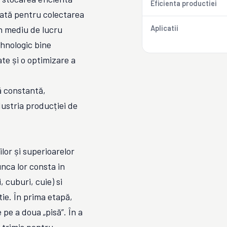
Eficienta productiei
ptată pentru colectarea
n mediu de lucru
Aplicatii
ehnologic bine
ate și o optimizare a
ă constantă,
dustria producției de
lor și superioarelor
unca lor consta in
 cuburi, cuie) si
ie. În prima etapă,
 pe a doua „pisă”. În a