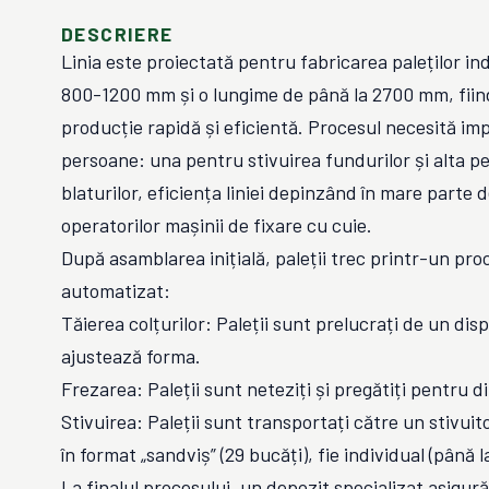
DESCRIERE
Linia este proiectată pentru fabricarea paleților ind
800-1200 mm și o lungime de până la 2700 mm, fiin
producție rapidă și eficientă. Procesul necesită im
persoane: una pentru stivuirea fundurilor și alta p
blaturilor, eficiența liniei depinzând în mare parte 
operatorilor mașinii de fixare cu cuie.
După asamblarea inițială, paleții trec printr-un pr
automatizat:
Tăierea colțurilor: Paleții sunt prelucrați de un disp
ajustează forma.
Frezarea: Paleții sunt neteziți și pregătiți pentru 
Stivuirea: Paleții sunt transportați către un stivuito
în format „sandviș” (29 bucăți), fie individual (până l
La finalul procesului, un depozit specializat asigur