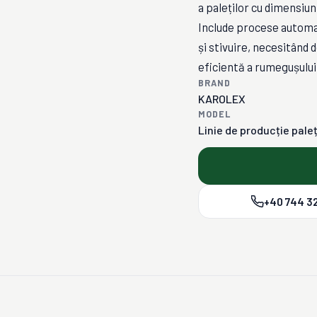
a paleților cu dimensiu
Include procese automat
și stivuire, necesitând 
eficientă a rumegușului
BRAND
KAROLEX
MODEL
Linie de producție paleț
+40 744 32