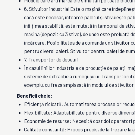
Module care ard marcajele simultan pe toate blocuril
6. Stivuitor industrial Este o mașină care îndeplineș
dacă este necesar, întoarce paletul și stivuiește pale
înălțimea stabilită, este mutată în tamponul de stiv
mașină (depozit cu 3 stive), de unde este preluată d
încărcare. Posibilitatea de a comanda un stivuitor cu
pentru diversi paleti. Stivuitor pentru paleți de n
7. Transportor de deseuri
În cazul liniilor industriale de producție de paleți, 
sisteme de extracție a rumegușului. Transportorul es
exemplu, cu freza amplasată în modulul de stivuitor
Beneficii cheie:
Eficiență ridicată: Automatizarea proceselor reduc
Flexibilitate: Adaptabilitate pentru diverse dimensi
Economie de resurse: Necesită doar doi operatori 
Calitate constantă: Proces precis, de la frezare la 