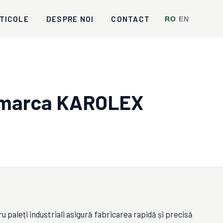
TICOLE
DESPRE NOI
CONTACT
RO
/
EN
 marca KAROLEX
u paleți industriali asigură fabricarea rapidă și precisă