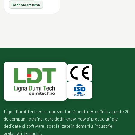
Rafinatoare lemn
Ligna Dumi Tech este reprezentantă pentru România a peste 20
de companii străine, care dețin know-how și produc utilaje
dedicate și software, specializate în domeniul industriei
prelucrării lemnului.