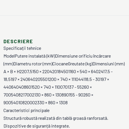
DESCRIERE
Specificații tehnice
ModelPutere instalată (kW)Dimensiune orificiu încărcare
(mm)Diametru rotor (mm)CiocaneGreutate (kg)Dimensiuni (mm)
A × B × H2207,5150 × 220420184501160 × 540 × 6402417,5 -
18,5197 × 240640205501200 × 740 × 111044118,5 - 30197 ×
440640408601520 × 740 × 110070137 - 55260 ×
7005408217002130 × 860 × 130890155 - 90260 ×
90054010820002330 × 860 × 1308
Caracteristici principale
Structură robustă realizată din tablă groasă ranforsată.
Dispozitive de siguranță integrate.