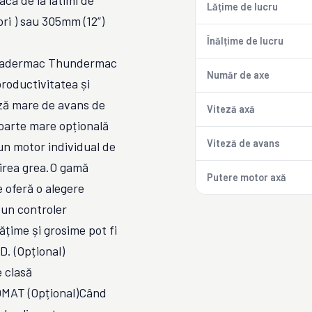
aca de la latimi de
Lățime de lucru
i ) sau 305mm (12”)
Înălțime de lucru
r Leadermac Thundermac
Număr de axe
productivitatea și
eză mare de avans de
Viteză axă
foarte mare opțională
Viteză de avans
un motor individual de
uirea grea.O gamă
Putere motor axă
e oferă o alegere
 un controler
lățime și grosime pot fi
D. (Opțional)
e clasă
AT (Opțional)Când