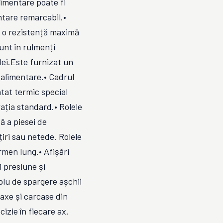
limentare poate fi
ntare remarcabil.•
 o rezistență maximă
sunt în rulmenți
lei.Este furnizat un
 alimentare.• Cadrul
atat termic special
rația standard.• Rolele
ă a piesei de
iri sau netede. Rolele
rmen lung.• Afișări
 presiune și
blu de spargere așchii
 axe și carcase din
cizie în fiecare ax.