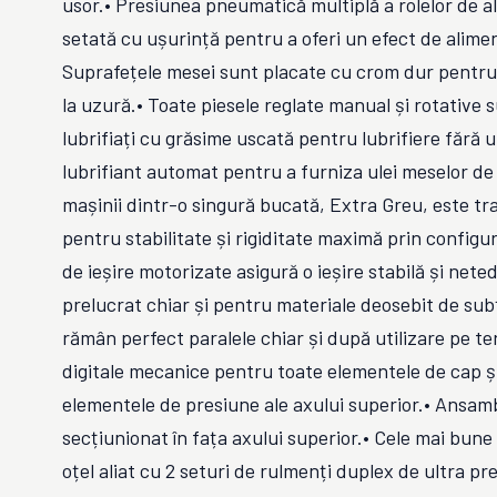
usor.• Presiunea pneumatică multiplă a rolelor de a
setată cu ușurință pentru a oferi un efect de alime
Suprafețele mesei sunt placate cu crom dur pentru
la uzură.• Toate piesele reglate manual și rotative 
lubrifiați cu grăsime uscată pentru lubrifiere fără u
lubrifiant automat pentru a furniza ulei meselor de
mașinii dintr-o singură bucată, Extra Greu, este tr
pentru stabilitate și rigiditate maximă prin configu
de ieșire motorizate asigură o ieșire stabilă și neted
prelucrat chiar și pentru materiale deosebit de subț
rămân perfect paralele chiar și după utilizare pe te
digitale mecanice pentru toate elementele de cap și
elementele de presiune ale axului superior.• Ansam
secțiunionat în fața axului superior.• Cele mai bune
oțel aliat cu 2 seturi de rulmenți duplex de ultra pre