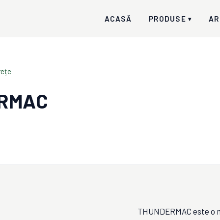
ACASĂ
PRODUSE
AR
▾
fețe
ERMAC
THUNDERMAC este o mași