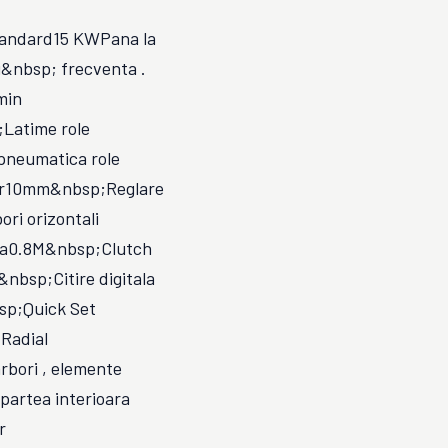
tandard15 KWPana la
u&nbsp; frecventa .
min
Latime role
pneumatica role
niar10mm&nbsp;Reglare
ri orizontali
ta0.8M&nbsp;Clutch
&nbsp;Citire digitala
bsp;Quick Set
(Radial
rbori , elemente
 partea interioara
r