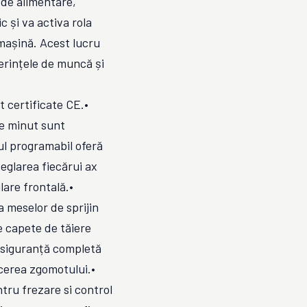
 de alimentare,
 și va activa rola
mașină. Acest lucru
erințele de muncă și
certificate CE.•
pe minut sunt
ul programabil oferă
Reglarea fiecărui ax
lare frontală.•
a meselor de sprijin
 capete de tăiere
e siguranță completă
ucerea zgomotului.•
tru frezare si control