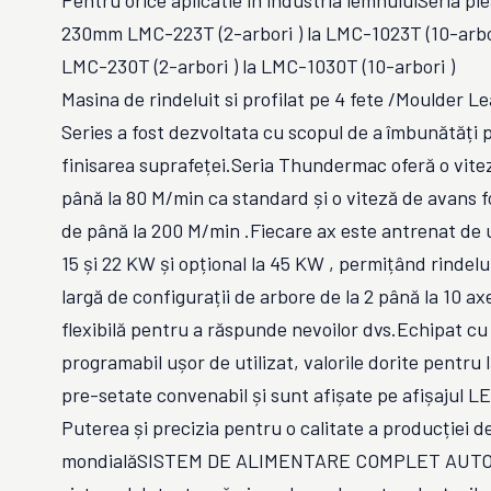
Pentru orice aplicatie in industria lemnuluiSeria ple
230mm LMC-223T (2-arbori ) la LMC-1023T (10-arbor
LMC-230T (2-arbori ) la LMC-1030T (10-arbori )
Masina de rindeluit si profilat pe 4 fete /Moulde
Series a fost dezvoltata cu scopul de a îmbunătăți 
finisarea suprafeței.Seria Thundermac oferă o vit
până la 80 M/min ca standard și o viteză de avans 
de până la 200 M/min .Fiecare ax este antrenat de 
15 și 22 KW și opțional la 45 KW , permițând rindel
largă de configurații de arbore de la 2 până la 10 ax
flexibilă pentru a răspunde nevoilor dvs.Echipat cu
programabil ușor de utilizat, valorile dorite pentru 
pre-setate convenabil și sunt afișate pe afișajul LE
Puterea și precizia pentru o calitate a producției d
mondialăSISTEM DE ALIMENTARE COMPLET AUTOM