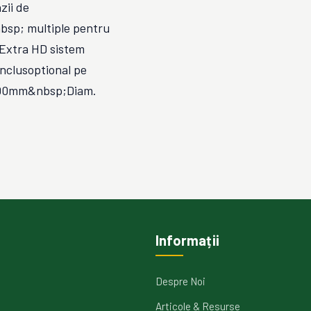
zii de
bsp; multiple pentru
;Extra HD sistem
clusoptional pe
Ø200mm&nbsp;Diam.
Informații
Despre Noi
Articole & Resurse