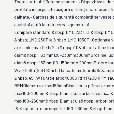
Toate sunt lubrifiate permanent.• Dispozitivele de r
profilate încorporate asigură o funcționare precisă c
calitate.• Carcasa de siguranță completă servește 
așchii și ajută la reducerea zgomotului.
Echipare standard &nbsp;LMC 223T la &nbsp;LMC
&nbsp;LMC 230T la &nbsp;LMC 1030T :OptionaleN
axe , min-maxDe la 2 la &nbsp;10&nbsp;Latime luc
diam&nbsp; 163 mm)20~230mm300mmGrosime lucru
diam&nbsp; 163mm)10~150mmto 200mmPutere baz
Wye-Delta (Soft Starts) la toate motoarele15 &amp
&nbsp;45KWTuratie arbori6000 RPM7200 RPM sa
RPMDiametru arbori50mmDiam scula primul arbore 
max160~260mm&nbsp;Diam scula arbore vertical&n
max160~260mm&nbsp;Diam scula&nbsp; arbori ori
,&nbsp; min-max superiori160~260mm&nbsp;Diam 