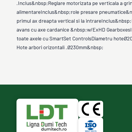
.Inclus&nbsp;Reglare motorizata pe verticala a grin
alimentareInclus&nbsp;role presare pneumatice&n
primul ax dreapta vertical si la intrareInclus&nbsp
avans cu axe cardanice &nbsp;w/ExHD GearboxesIn
toate axele cu SmartSet ControlsDiametru hote
Hote arbori orizontali .Ø230mm&nbsp;