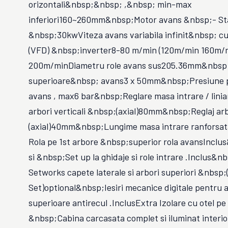
orizontali&nbsp;&nbsp; ,&nbsp; min-max
inferiori160~260mm&nbsp;Motor avans &nbsp;- S
&nbsp;30kwViteza avans variabila infinit&nbsp; c
(VFD) &nbsp;inverter8-80 m/min (120m/min 160m/
200m/minDiametru role avans sus205.36mm&nbsp;
superioare&nbsp; avans3 x 50mm&nbsp;Presiune 
avans , max6 bar&nbsp;Reglare masa intrare / li
arbori verticali &nbsp;(axial)80mm&nbsp;Reglaj arbo
(axial)40mm&nbsp;Lungime masa intrare ranforsa
Rola pe 1st arbore &nbsp;superior rola avansInclus
si &nbsp;Set up la ghidaje si role intrare .Inclus&n
Setworks capete laterale si arbori superiori &nbsp;
Set)optional&nbsp;Iesiri mecanice digitale pentru a
superioare antirecul .InclusExtra Izolare cu otel pe
&nbsp;Cabina carcasata complet si iluminat interio