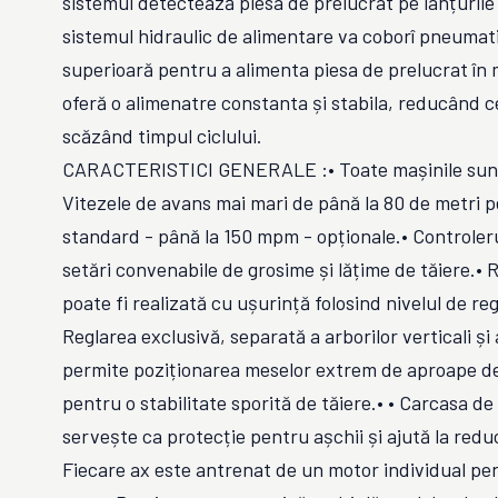
sistemul detectează piesa de prelucrat pe lanțurile
sistemul hidraulic de alimentare va coborî pneumatic
superioară pentru a alimenta piesa de prelucrat în 
oferă o alimenatre constanta și stabila, reducând c
scăzând timpul ciclului.
CARACTERISTICI GENERALE :• Toate mașinile sunt 
Vitezele de avans mai mari de până la 80 de metri 
standard - până la 150 mpm - opționale.• Controler
setări convenabile de grosime și lățime de tăiere.• 
poate fi realizată cu ușurință folosind nivelul de reg
Reglarea exclusivă, separată a arborilor verticali și 
permite poziționarea meselor extrem de aproape de
pentru o stabilitate sporită de tăiere.• • Carcasa d
servește ca protecție pentru așchii și ajută la red
Fiecare ax este antrenat de un motor individual pen