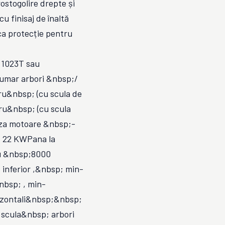
ostogolire drepte și
u finisaj de înaltă
ca protecție pentru
 1023T sau
umar arbori &nbsp;/
ru&nbsp; (cu scula de
&nbsp; (cu scula
a motoare &nbsp;-
; 22 KWPana la
u &nbsp;8000
inferior ,&nbsp; min-
bsp; , min-
zontali&nbsp;&nbsp;
scula&nbsp; arbori